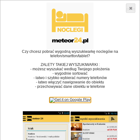
3866 lokali w Polsce! |
•
Restauracje
Dodaj lokal
Logowanie
Czy chcesz pobrać wygodną wyszukiwarkę noclegów na
telefon/smartfon/tablet?
Bóg stworzył jedzenie, a diabeł kucharzy.
ZALETY TAKIEJ WYSZUKIWARKI :
- możesz wyszukać według Twojego położenia
James Joyce
- wygodnie sortować
- łatwo i szybko wybierać numery telefonów
Szukam restauracji
- łatwo włączyć nawigowanie do obiektu
- przechowywać dane obiektu w telefonie
Restauracje
Nazwa restauracji
Restauracje na mapie