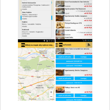
PPH i U Meteor Sp. z o.o.
Kontakt telefony
W sprawie rezerwacji
48 12 427 30 77
E-mail
W sprawie reklamy swojego obiektu
48 12 427 28 05
Sekretariat Firmy Meteor
48 12 427 28 05
Adres
ul. Malczewskiego 47A