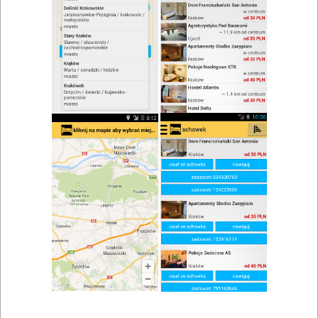
zwiń/rozwiń
Szukaj w wynikach
Lokale gastronomiczne w Dąbrowie
Mapa
Lista
Znaleziono wyników: 2