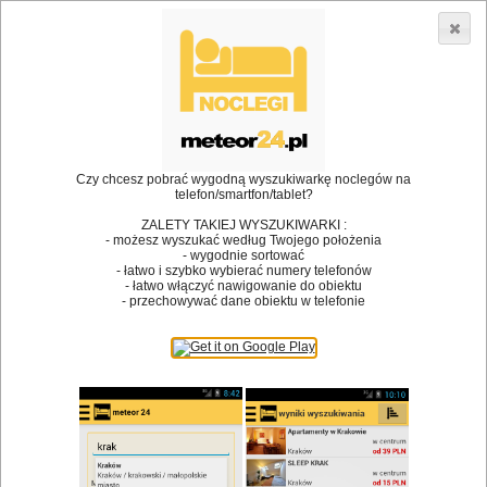
3866 lokali w Polsce! |
»
•
Restauracje
Dąbrowa
Dodaj lokal
Logowanie
Czy chcesz pobrać wygodną wyszukiwarkę noclegów na
telefon/smartfon/tablet?
Bóg stworzył jedzenie, a diabeł kucharzy.
ZALETY TAKIEJ WYSZUKIWARKI :
- możesz wyszukać według Twojego położenia
James Joyce
- wygodnie sortować
- łatwo i szybko wybierać numery telefonów
Szukam restauracji
- łatwo włączyć nawigowanie do obiektu
- przechowywać dane obiektu w telefonie
Restauracje
Nazwa restauracji
Restauracje na mapie