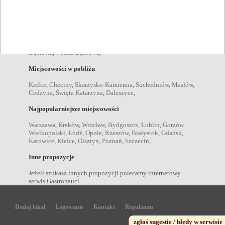
Dąbrowa
,
obiady Dąbrowa
,
przekąski Dąbrowa
,
śniadania
Dąbrowa
,
dania wegetariańskie Dąbrowa
,
Napoje
drink Dąbrowa
,
kawa Dąbrowa
,
piwo Dąbrowa
,
wino
Dąbrowa
,
wódka Dąbrowa
,
Miejscowości w pobliżu
Kielce
,
Chęciny
,
Skarżysko-Kamienna
,
Suchedniów
,
Masłów
,
Cedzyna
,
Święta Katarzyna
,
Daleszyce
,
Najpopularniejsze miejscowości
Warszawa
,
Kraków
,
Wrocław
,
Bydgoszcz
,
Lublin
,
Gorzów
Wielkopolski
,
Łódź
,
Opole
,
Rzeszów
,
Białystok
,
Gdańsk
,
Katowice
,
Kielce
,
Olsztyn
,
Poznań
,
Szczecin
,
Inne propozycje
Jeżeli szukasz innych propozycji polecamy internetowy
serwis Gastronauci.
Dodaj lokal
Logowanie
Kontakt
Regulamin
zgłoś sugestie / błędy w serwisie