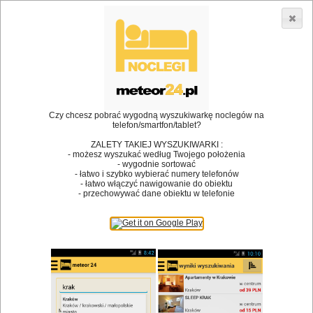
3866 lokali w Polsce! |
»
»
Restauracje
Gdańsk
Restauracje
•
Dodaj lokal
Logowanie
Czy chcesz pobrać wygodną wyszukiwarkę noclegów na
telefon/smartfon/tablet?
ZALETY TAKIEJ WYSZUKIWARKI :
- możesz wyszukać według Twojego położenia
Bóg stworzył jedzenie, a diabeł kucharzy.
- wygodnie sortować
- łatwo i szybko wybierać numery telefonów
James Joyce
- łatwo włączyć nawigowanie do obiektu
- przechowywać dane obiektu w telefonie
Szukam restauracji
Restauracje
Nazwa restauracji
Restauracje na mapie