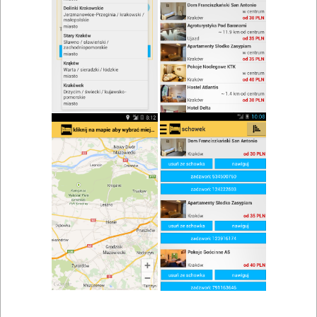
zwiń/rozwiń
Szukaj w wynikach
Restauracje Gdańsk i okolice
Mapa
Lista
Znaleziono wyników: 44