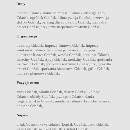
Atuty
internet Gdańsk
,
danie na miejscu Gdańsk
,
obsługa grup
Gdańsk
,
ogródek Gdańsk
,
klimatyzacja Gdańsk
,
rezerwacja
stolika Gdańsk
,
parking dla autokarów Gdańsk
,
menu dla
dzieci Gdańsk
,
przyjazny niepełnosprawnym Gdańsk
,
Organizacja
bankiety Gdańsk
,
imprezy firmowe Gdańsk
,
imprezy
zamknięte Gdańsk
,
konferencje Gdańsk
,
przyjęcia
okolicznościowe Gdańsk
,
wesela Gdańsk
,
komunie Gdańsk
,
chrzciny Gdańsk
,
stypy Gdańsk
,
urodziny Gdańsk
,
spotkania
we dwoje Gdańsk
,
spotkania rodzinne Gdańsk
,
przyjęcia dla
dzieci Gdańsk
,
spotkania biznesowe Gdańsk
,
grille Gdańsk
,
imprezy plenerowe Gdańsk
,
Pozycje menu
zupy Gdańsk
,
sałatki Gdańsk
,
desery Gdańsk
,
kolacje
Gdańsk
,
obiady Gdańsk
,
przekąski Gdańsk
,
dania
wegetariańskie Gdańsk
,
śniadania Gdańsk
,
brunche Gdańsk
,
drunche Gdańsk
,
Napoje
drink Gdańsk
,
kawa Gdańsk
,
koniak Gdańsk
,
piwo Gdańsk
,
wino Gdańsk
,
wódka Gdańsk
,
koktajl Gdańsk
,