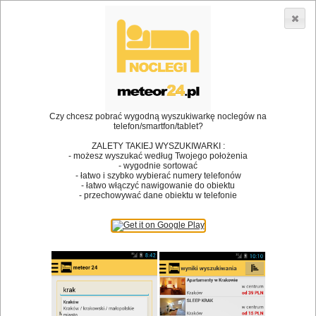
3866 lokali w Polsce! |
»
»
»
Restauracje
Gdańsk
Restauracja
Restauracja Gdańska
•
Dodaj lokal
Logowanie
Czy chcesz pobrać wygodną wyszukiwarkę noclegów na
telefon/smartfon/tablet?
ZALETY TAKIEJ WYSZUKIWARKI :
- możesz wyszukać według Twojego położenia
Bóg stworzył jedzenie, a diabeł kucharzy.
- wygodnie sortować
- łatwo i szybko wybierać numery telefonów
James Joyce
- łatwo włączyć nawigowanie do obiektu
- przechowywać dane obiektu w telefonie
Szukam restauracji
Restauracje
Nazwa restauracji
Restauracje na mapie