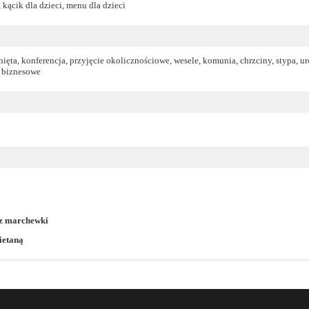
 kącik dla dzieci, menu dla dzieci
ięta, konferencja, przyjęcie okolicznościowe, wesele, komunia, chrzciny, stypa, u
e biznesowe
a z marchewki
ietaną