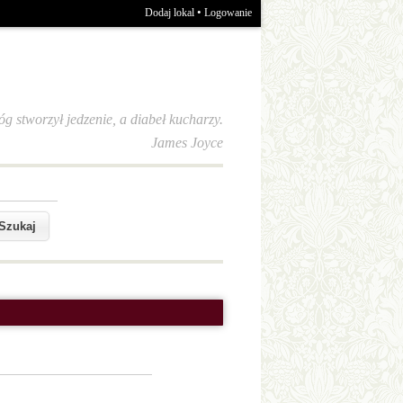
•
Dodaj lokal
Logowanie
óg stworzył jedzenie, a diabeł kucharzy.
James Joyce