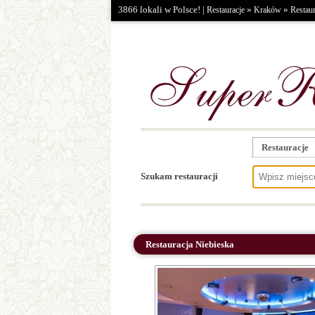
3866 lokali w Polsce! |
»
»
Restauracje
Kraków
Restaur
Restauracje
Szukam restauracji
Restauracja Niebieska