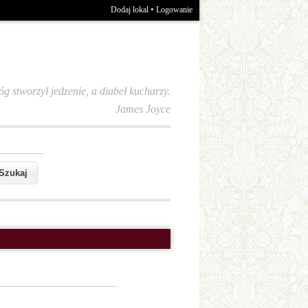
•
Dodaj lokal
Logowanie
óg stworzył jedzenie, a diabeł kucharzy.
James Joyce