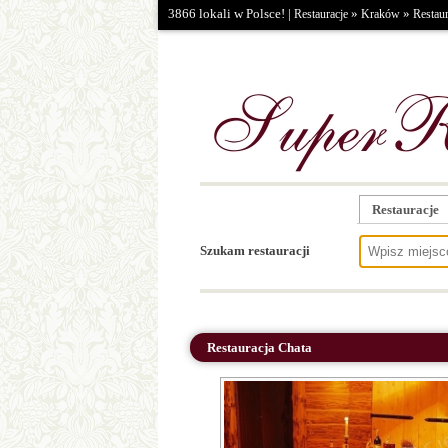
3866 lokali w Polsce! |
»
»
Restauracje
Kraków
Restaur
Restauracje
Szukam restauracji
Restauracja Chata