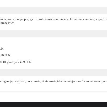
ięta, konferencja, przyjęcie okolicznościowe, wesele, komunia, chrzciny, stypa, u
e biznesowe
LN.
219 PLN.
a 8-10 głodnych 469 PLN.
legancją i ciepłem, co sprawia, iż stanowią idealne miejsce zarówno na romantyczn