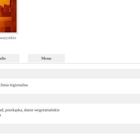
wszystkie
afie
Menu
chnia regionalna
ad, przekąska, danie wegetariańskie
a