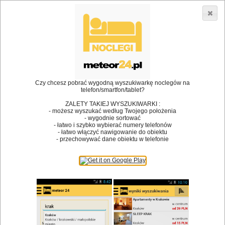
3866 lokali w Polsce! |
»
»
»
Restauracje
Wadowice
Restauracja
Restauracja, Bar
Martini Lounge
•
Dodaj lokal
Logowanie
Czy chcesz pobrać wygodną wyszukiwarkę noclegów na
telefon/smartfon/tablet?
ZALETY TAKIEJ WYSZUKIWARKI :
- możesz wyszukać według Twojego położenia
- wygodnie sortować
Bóg stworzył jedzenie, a diabeł kucharzy.
- łatwo i szybko wybierać numery telefonów
- łatwo włączyć nawigowanie do obiektu
James Joyce
- przechowywać dane obiektu w telefonie
Szukam restauracji
Restauracje
Nazwa restauracji
Restauracje na mapie