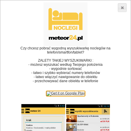
3866 lokali w Polsce! |
»
»
»
Restauracje
Kraków
Restauracja
Restauracja Hamsa
Retro
•
Dodaj lokal
Logowanie
Czy chcesz pobrać wygodną wyszukiwarkę noclegów na
telefon/smartfon/tablet?
ZALETY TAKIEJ WYSZUKIWARKI :
- możesz wyszukać według Twojego położenia
- wygodnie sortować
Bóg stworzył jedzenie, a diabeł kucharzy.
- łatwo i szybko wybierać numery telefonów
- łatwo włączyć nawigowanie do obiektu
James Joyce
- przechowywać dane obiektu w telefonie
Szukam restauracji
Restauracje
Nazwa restauracji
Restauracje na mapie