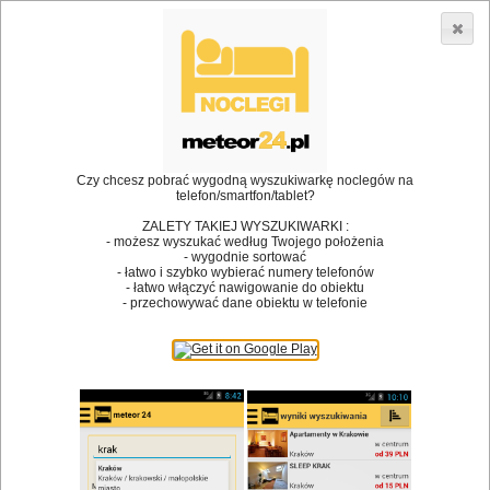
3866 lokali w Polsce! |
»
»
»
Restauracje
Niepołomice
Kawiarnia
Restauracja,
Cafe&Bar
•
Dodaj lokal
Logowanie
Czy chcesz pobrać wygodną wyszukiwarkę noclegów na
telefon/smartfon/tablet?
ZALETY TAKIEJ WYSZUKIWARKI :
- możesz wyszukać według Twojego położenia
- wygodnie sortować
Bóg stworzył jedzenie, a diabeł kucharzy.
- łatwo i szybko wybierać numery telefonów
- łatwo włączyć nawigowanie do obiektu
James Joyce
- przechowywać dane obiektu w telefonie
Szukam restauracji
Restauracje
Nazwa restauracji
Restauracje na mapie