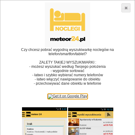
3866 lokali w Polsce! |
»
»
»
Restauracje
Wadowice
Pizzeria
Restauracja Lotos
•
Dodaj lokal
Logowanie
Czy chcesz pobrać wygodną wyszukiwarkę noclegów na
telefon/smartfon/tablet?
ZALETY TAKIEJ WYSZUKIWARKI :
- możesz wyszukać według Twojego położenia
Bóg stworzył jedzenie, a diabeł kucharzy.
- wygodnie sortować
- łatwo i szybko wybierać numery telefonów
James Joyce
- łatwo włączyć nawigowanie do obiektu
- przechowywać dane obiektu w telefonie
Szukam restauracji
Restauracje
Nazwa restauracji
Restauracje na mapie