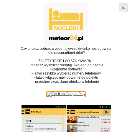
3866 lokali w Polsce! |
»
»
»
Restauracje
Danków
Restauracja
Restauracja Łubu Dubu
•
Dodaj lokal
Logowanie
Czy chcesz pobrać wygodną wyszukiwarkę noclegów na
telefon/smartfon/tablet?
ZALETY TAKIEJ WYSZUKIWARKI :
- możesz wyszukać według Twojego położenia
Bóg stworzył jedzenie, a diabeł kucharzy.
- wygodnie sortować
- łatwo i szybko wybierać numery telefonów
James Joyce
- łatwo włączyć nawigowanie do obiektu
- przechowywać dane obiektu w telefonie
Szukam restauracji
Restauracje
Nazwa restauracji
Restauracje na mapie