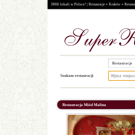
3866 lokali w Polsce! |
»
»
Restauracje
Kraków
Restaur
Restauracje
Szukam restauracji
Restauracja Miód Malina