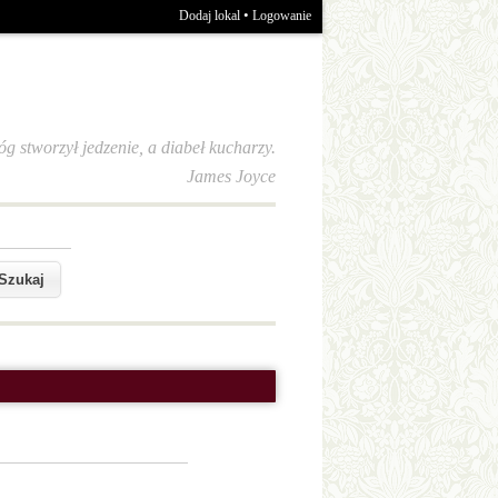
•
Dodaj lokal
Logowanie
óg stworzył jedzenie, a diabeł kucharzy.
James Joyce