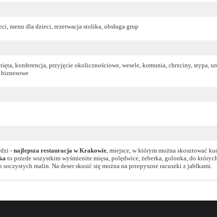
eci, menu dla dzieci, rezerwacja stolika, obsługa grup
ięta, konferencja, przyjęcie okolicznościowe, wesele, komunia, chrzciny, stypa, u
e biznesowe
rdzi -
najlepsza restauracja w Krakowie
, miejsce, w którym można skosztować kuc
ka
to przede wszystkim wyśmienite mięsa, polędwice, żeberka, golonka, do któryc
 soczystych malin. Na deser skusić się można na przepyszne racuszki z jabłkami.