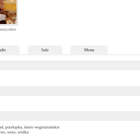
wszystkie
afie
Sale
Menu
ad, przekąska, danie wegetariańskie
piwo, wino, wódka