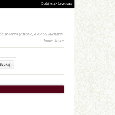
•
Dodaj lokal
Logowanie
óg stworzył jedzenie, a diabeł kucharzy.
James Joyce