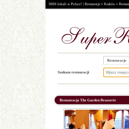
3866 lokali w Polsce! |
»
»
Restauracje
Kraków
Restaur
Restauracje
Szukam restauracji
Restauracja The Garden Brasserie