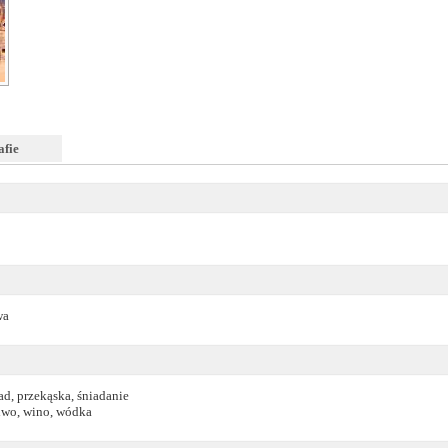
afie
wa
ad, przekąska, śniadanie
piwo, wino, wódka