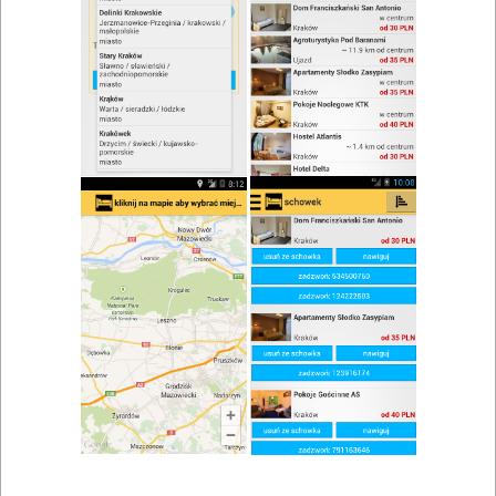
Karczma pod Blachą
Zobacz wszystkie