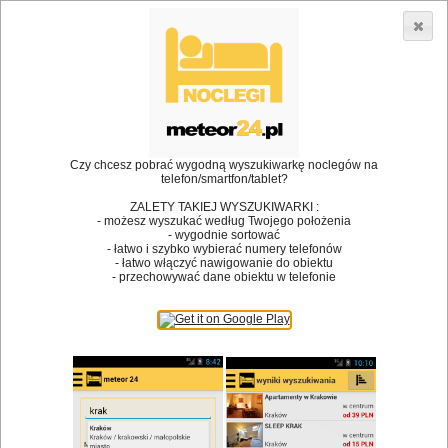
3866 lokali w Polsce! |
»
»
»
Restauracje
Kraków
Restauracja
Karczma pod Blachą
•
Dodaj lokal
Logowanie
Czy chcesz pobrać wygodną wyszukiwarkę noclegów na
telefon/smartfon/tablet?
ZALETY TAKIEJ WYSZUKIWARKI :
- możesz wyszukać według Twojego położenia
Bóg stworzył jedzenie, a diabeł kucharzy.
- wygodnie sortować
- łatwo i szybko wybierać numery telefonów
James Joyce
- łatwo włączyć nawigowanie do obiektu
- przechowywać dane obiektu w telefonie
Szukam restauracji
Restauracje
Nazwa restauracji
Restauracje na mapie