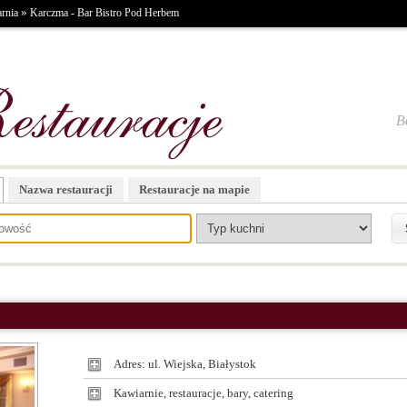
»
rnia
Karczma - Bar Bistro Pod Herbem
B
Nazwa restauracji
Restauracje na mapie
Adres: ul. Wiejska, Białystok
Kawiarnie, restauracje, bary, catering