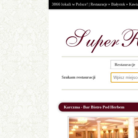
3866 lokali w Polsce! |
»
»
Restauracje
Białystok
Kawia
Restauracje
Szukam restauracji
Karczma - Bar Bistro Pod Herbem