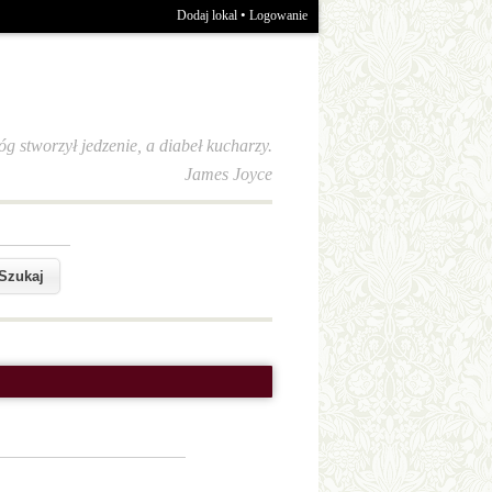
•
Dodaj lokal
Logowanie
óg stworzył jedzenie, a diabeł kucharzy.
James Joyce