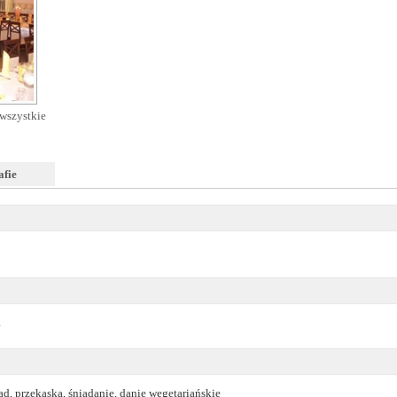
wszystkie
afie
a
ad, przekąska, śniadanie, danie wegetariańskie