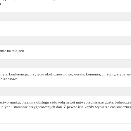
a
danie na miejscu
ięta, konferencja, przyjęcie okolicznościowe, wesele, komunia, chrzciny, stypa, u
e biznesowe
actwo smaku, przemiła obsługa zadowolą nawet najwybredniejsze gusta. Jednocześ
niałych i starannie przygotowanych dań. Z pewnością każdy wybierze coś smaczneg