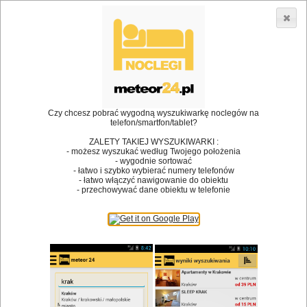
3866 lokali w Polsce! |
»
»
»
Restauracje
Kraków
Pizzeria
Pomidor Catering
•
Dodaj lokal
Logowanie
Czy chcesz pobrać wygodną wyszukiwarkę noclegów na
telefon/smartfon/tablet?
ZALETY TAKIEJ WYSZUKIWARKI :
- możesz wyszukać według Twojego położenia
Bóg stworzył jedzenie, a diabeł kucharzy.
- wygodnie sortować
- łatwo i szybko wybierać numery telefonów
James Joyce
- łatwo włączyć nawigowanie do obiektu
- przechowywać dane obiektu w telefonie
Szukam restauracji
Restauracje
Nazwa restauracji
Restauracje na mapie