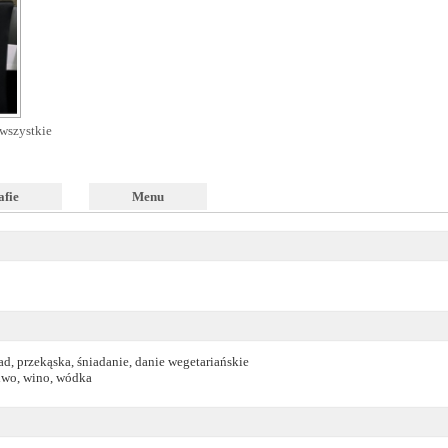
wszystkie
afie
Menu
ad, przekąska, śniadanie, danie wegetariańskie
piwo, wino, wódka