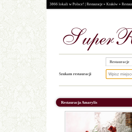
3866 lokali w Polsce! |
»
»
Restauracje
Kraków
Restaur
Restauracje
Szukam restauracji
Restauracja Amarylis