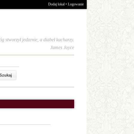
•
Dodaj lokal
Logowanie
óg stworzył jedzenie, a diabeł kucharzy.
James Joyce