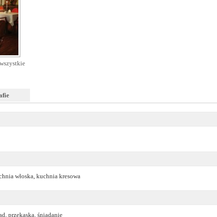
wszystkie
afie
uchnia włoska, kuchnia kresowa
ad, przekąska, śniadanie