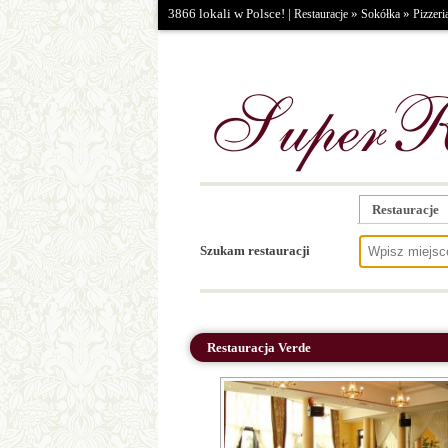
3866 lokali w Polsce! |
»
»
Restauracje
Sokółka
Pizzeri
Restauracje
Szukam restauracji
Restauracja Verde