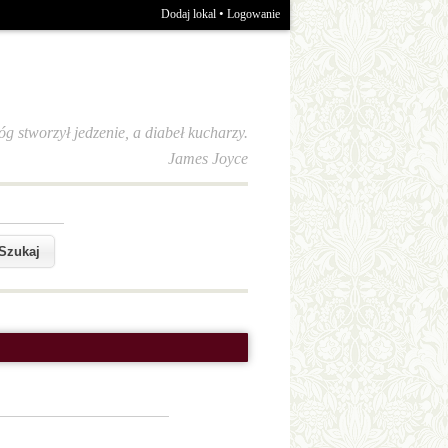
•
Dodaj lokal
Logowanie
óg stworzył jedzenie, a diabeł kucharzy.
James Joyce