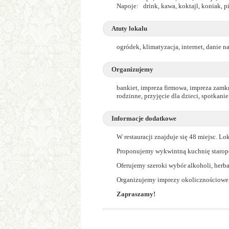
Napoje: drink, kawa, koktajl, koniak, 
Atuty lokalu
ogródek, klimatyzacja, internet, danie n
Organizujemy
bankiet, impreza firmowa, impreza zamkn
rodzinne, przyjęcie dla dzieci, spotkani
Informacje dodatkowe
W restauracji znajduje się 48 miejsc. Lo
Proponujemy wykwintną kuchnię staropo
Oferujemy szeroki wybór alkoholi, herba
Organizujemy imprezy okolicznościowe do
Zapraszamy!