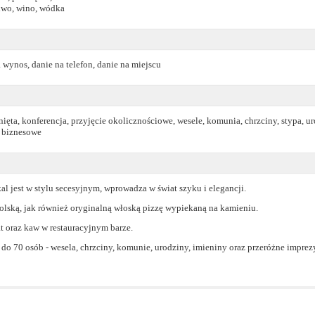
piwo, wino, wódka
a wynos, danie na telefon, danie na miejscu
ięta, konferencja, przyjęcie okolicznościowe, wesele, komunia, chrzciny, stypa, u
e biznesowe
kal jest w stylu secesyjnym, wprowadza w świat szyku i elegancji.
lską, jak również oryginalną włoską pizzę wypiekaną na kamieniu.
t oraz kaw w restauracyjnym barze.
 70 osób - wesela, chrzciny, komunie, urodziny, imieniny oraz przeróżne imprezy 