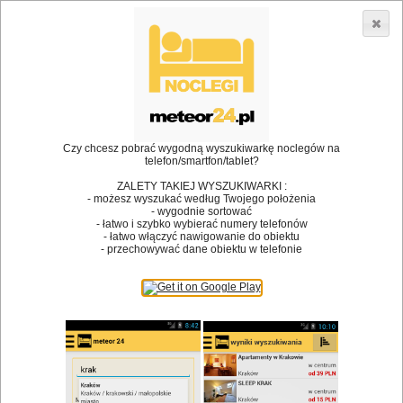
3866 lokali w Polsce! |
»
»
»
Restauracje
Bytom
Restauracja
Restauracja The Piano
•
Dodaj lokal
Logowanie
Czy chcesz pobrać wygodną wyszukiwarkę noclegów na
telefon/smartfon/tablet?
ZALETY TAKIEJ WYSZUKIWARKI :
- możesz wyszukać według Twojego położenia
Bóg stworzył jedzenie, a diabeł kucharzy.
- wygodnie sortować
- łatwo i szybko wybierać numery telefonów
James Joyce
- łatwo włączyć nawigowanie do obiektu
- przechowywać dane obiektu w telefonie
Szukam restauracji
Restauracje
Nazwa restauracji
Restauracje na mapie