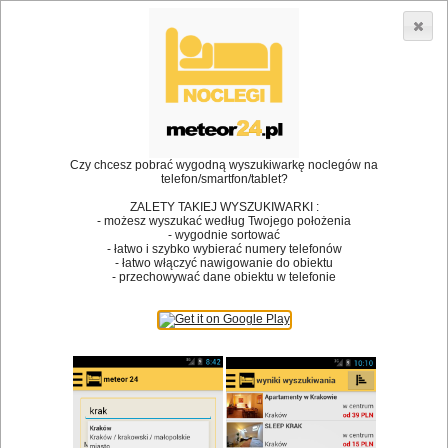
3866 lokali w Polsce! |
»
»
»
Restauracje
Białystok
Restauracja
Restauracja Dom
Turystyczny
•
Dodaj lokal
Logowanie
Czy chcesz pobrać wygodną wyszukiwarkę noclegów na
telefon/smartfon/tablet?
ZALETY TAKIEJ WYSZUKIWARKI :
- możesz wyszukać według Twojego położenia
- wygodnie sortować
Bóg stworzył jedzenie, a diabeł kucharzy.
- łatwo i szybko wybierać numery telefonów
- łatwo włączyć nawigowanie do obiektu
James Joyce
- przechowywać dane obiektu w telefonie
Szukam restauracji
Restauracje
Nazwa restauracji
Restauracje na mapie