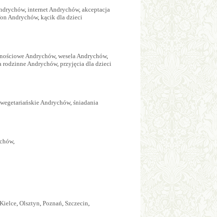
Andrychów
,
internet Andrychów
,
akceptacja
efon Andrychów
,
kącik dla dzieci
cznościowe Andrychów
,
wesela Andrychów
,
a rodzinne Andrychów
,
przyjęcia dla dzieci
 wegetariańskie Andrychów
,
śniadania
ychów
,
Kielce
,
Olsztyn
,
Poznań
,
Szczecin
,