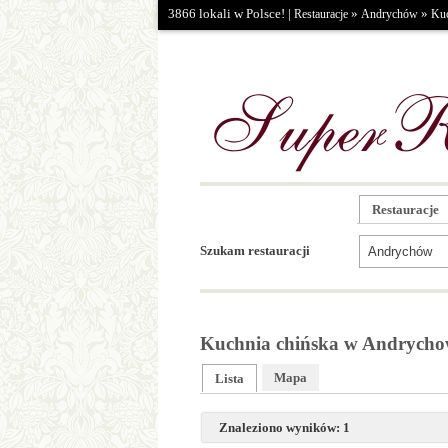
3866 lokali w Polsce! |
»
»
Restauracje
Andrychów
Kuc
Restauracje
Szukam restauracji
Kuchnia chińska w Andrycho
Mapa
Lista
Znaleziono wyników: 1