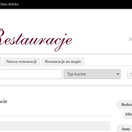
hnia chińska
B
Nazwa restauracji
Restauracje na mapie
wie
Rodza
kli
Atuty