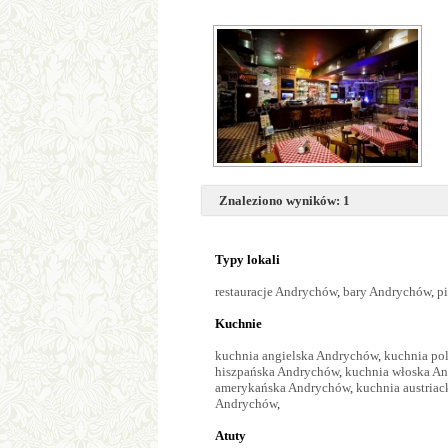
Znaleziono wyników: 1
Typy lokali
restauracje Andrychów
,
bary Andrychów
,
p
Kuchnie
kuchnia angielska Andrychów
,
kuchnia po
hiszpańska Andrychów
,
kuchnia włoska A
amerykańska Andrychów
,
kuchnia austria
Andrychów
,
Atuty