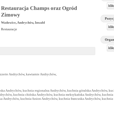
kli
Restauracja Champs oraz Ogród
Zimowy
Pozyc
Wadowice
,
Andrychów
,
Inwałd
kli
Restauracje
Organ
kli
izzerie Andrychów
,
kawiarnie Andrychów
,
lska Andrychów
,
kuchnia regionalna Andrychów
,
kuchnia góralska Andrychów
,
kuc
ndrychów
,
kuchnia chińska Andrychów
,
kuchnia meksykańska Andrychów
,
kuchnia
cka Andrychów
,
kuchnia fusion Andrychów
,
kuchnia francuska Andrychów
,
kuchnia