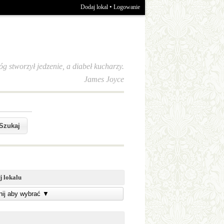
•
Dodaj lokal
Logowanie
óg stworzył jedzenie, a diabeł kucharzy.
James Joyce
j lokalu
knij aby wybrać
▼