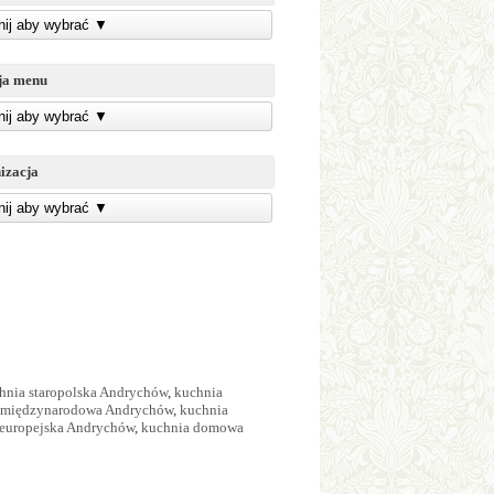
knij aby wybrać
▼
ja menu
knij aby wybrać
▼
izacja
knij aby wybrać
▼
hnia staropolska Andrychów
,
kuchnia
 międzynarodowa Andrychów
,
kuchnia
 europejska Andrychów
,
kuchnia domowa