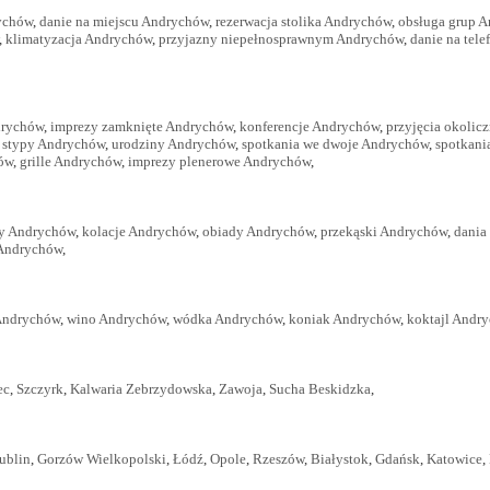
ychów
,
danie na miejscu Andrychów
,
rezerwacja stolika Andrychów
,
obsługa grup 
,
klimatyzacja Andrychów
,
przyjazny niepełnosprawnym Andrychów
,
danie na tel
drychów
,
imprezy zamknięte Andrychów
,
konferencje Andrychów
,
przyjęcia okoli
,
stypy Andrychów
,
urodziny Andrychów
,
spotkania we dwoje Andrychów
,
spotkani
ów
,
grille Andrychów
,
imprezy plenerowe Andrychów
,
ry Andrychów
,
kolacje Andrychów
,
obiady Andrychów
,
przekąski Andrychów
,
dania
Andrychów
,
Andrychów
,
wino Andrychów
,
wódka Andrychów
,
koniak Andrychów
,
koktajl Andr
ec
,
Szczyrk
,
Kalwaria Zebrzydowska
,
Zawoja
,
Sucha Beskidzka
,
ublin
,
Gorzów Wielkopolski
,
Łódź
,
Opole
,
Rzeszów
,
Białystok
,
Gdańsk
,
Katowice
,