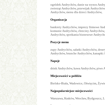
ogródek Andrychów
,
danie na wynos Andr
zwierząt Andrychów
,
przewijak Andrychów
Andrychów
,
menu dla dzieci Andrychów
,
Organizacja
bankiety Andrychów
,
imprezy firmowe An
komunie Andrychów
,
chrzciny Andrychów
Andrychów
,
spotkania biznesowe Andrych
Pozycje menu
zupy Andrychów
,
sałatki Andrychów
,
dese
Andrychów
,
brunche Andrychów
,
kanapki 
Napoje
drink Andrychów
,
kawa Andrychów
,
piwo 
Miejscowości w pobliżu
Bielsko-Biała
,
Wadowice
,
Oświęcim
,
Żywi
Najpopularniejsze miejscowości
Warszawa
,
Kraków
,
Wrocław
,
Bydgoszcz
,
L