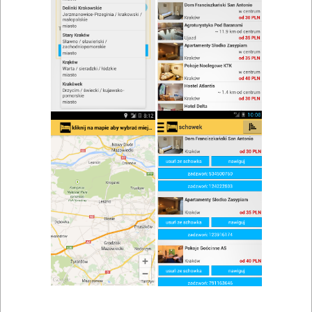
zwiń/rozwiń
Szukaj w wynikach
Lokale gastronomiczne w Bąkowie
Mapa
Lista
Znaleziono wyników: 1