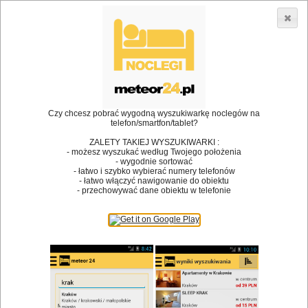
3866 lokali w Polsce! |
»
•
Restauracje
Bąków
Dodaj lokal
Logowanie
Czy chcesz pobrać wygodną wyszukiwarkę noclegów na
telefon/smartfon/tablet?
Bóg stworzył jedzenie, a diabeł kucharzy.
ZALETY TAKIEJ WYSZUKIWARKI :
- możesz wyszukać według Twojego położenia
James Joyce
- wygodnie sortować
- łatwo i szybko wybierać numery telefonów
Szukam restauracji
- łatwo włączyć nawigowanie do obiektu
- przechowywać dane obiektu w telefonie
Restauracje
Nazwa restauracji
Restauracje na mapie