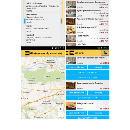
zwiń/rozwiń
Szukaj w wynikach
Lokale gastronomiczne w Będziemyślu
Mapa
Lista
Znaleziono wyników: 1