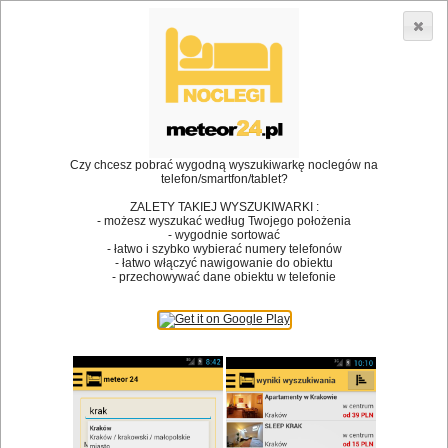
3866 lokali w Polsce! |
»
•
Restauracje
Będziemyśl
Dodaj lokal
Logowanie
Czy chcesz pobrać wygodną wyszukiwarkę noclegów na
telefon/smartfon/tablet?
Bóg stworzył jedzenie, a diabeł kucharzy.
ZALETY TAKIEJ WYSZUKIWARKI :
- możesz wyszukać według Twojego położenia
James Joyce
- wygodnie sortować
- łatwo i szybko wybierać numery telefonów
Szukam restauracji
- łatwo włączyć nawigowanie do obiektu
- przechowywać dane obiektu w telefonie
Restauracje
Nazwa restauracji
Restauracje na mapie