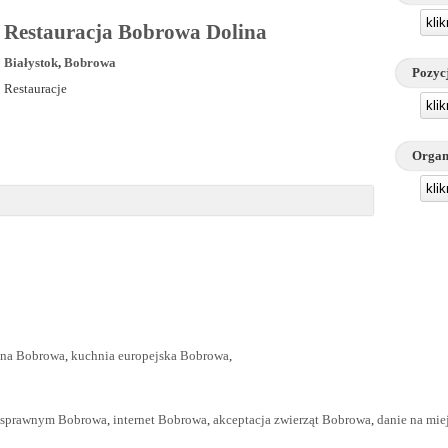
kli
Restauracja Bobrowa Dolina
Białystok
,
Bobrowa
Pozyc
Restauracje
kli
Organ
kli
lna Bobrowa
,
kuchnia europejska Bobrowa
,
nosprawnym Bobrowa
,
internet Bobrowa
,
akceptacja zwierząt Bobrowa
,
danie na mi