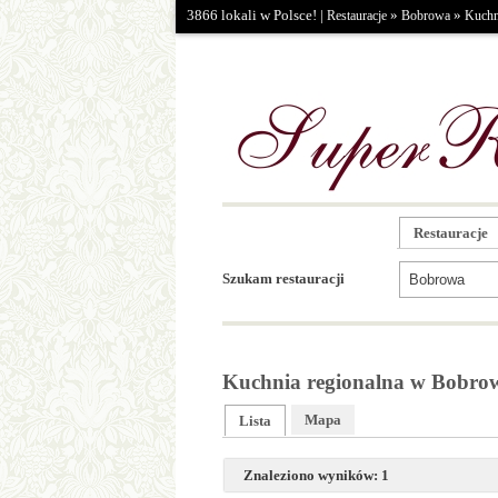
3866 lokali w Polsce! |
»
»
Restauracje
Bobrowa
Kuchn
Restauracje
Szukam restauracji
Kuchnia regionalna w Bobro
Mapa
Lista
Znaleziono wyników: 1