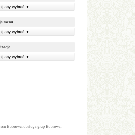
knij aby wybrać
▼
ja menu
knij aby wybrać
▼
izacja
knij aby wybrać
▼
ejscu Bobrowa
,
obsługa grup Bobrowa
,