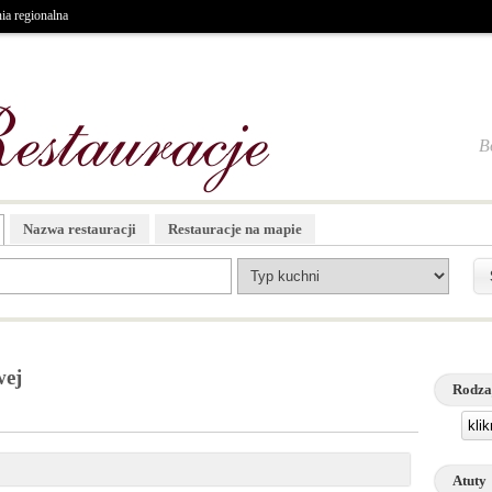
ia regionalna
B
Nazwa restauracji
Restauracje na mapie
wej
Rodza
kli
Atuty