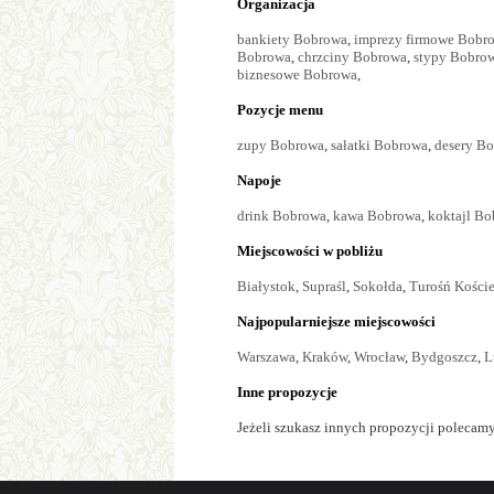
Organizacja
bankiety Bobrowa
,
imprezy firmowe Bobr
Bobrowa
,
chrzciny Bobrowa
,
stypy Bobro
biznesowe Bobrowa
,
Pozycje menu
zupy Bobrowa
,
sałatki Bobrowa
,
desery B
Napoje
drink Bobrowa
,
kawa Bobrowa
,
koktajl B
Miejscowości w pobliżu
Białystok
,
Supraśl
,
Sokołda
,
Turośń Kości
Najpopularniejsze miejscowości
Warszawa
,
Kraków
,
Wrocław
,
Bydgoszcz
,
L
Inne propozycje
Jeżeli szukasz innych propozycji polecamy