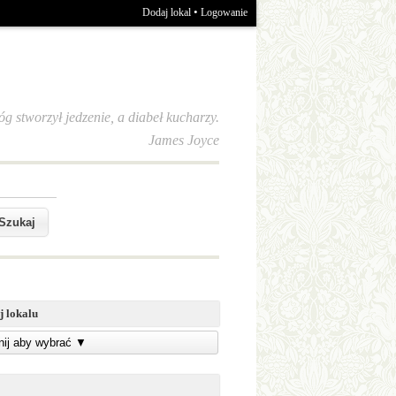
•
Dodaj lokal
Logowanie
óg stworzył jedzenie, a diabeł kucharzy.
James Joyce
j lokalu
knij aby wybrać
▼