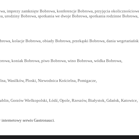
owa
,
imprezy zamknięte Bobrowa
,
konferencje Bobrowa
,
przyjęcia okolicznościo
wa
,
urodziny Bobrowa
,
spotkania we dwoje Bobrowa
,
spotkania rodzinne Bobrowa
obrowa
,
kolacje Bobrowa
,
obiady Bobrowa
,
przekąski Bobrowa
,
dania wegetariańs
obrowa
,
koniak Bobrowa
,
piwo Bobrowa
,
wino Bobrowa
,
wódka Bobrowa
,
elna
,
Wasilków
,
Ploski
,
Niewodnica Kościelna
,
Pomigacze
,
ublin
,
Gorzów Wielkopolski
,
Łódź
,
Opole
,
Rzeszów
,
Białystok
,
Gdańsk
,
Katowice
,
 internetowy serwis Gastronauci.