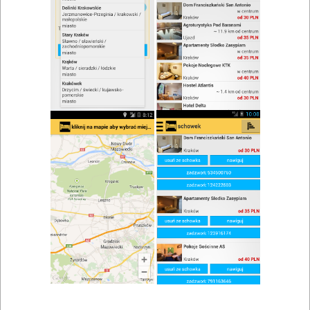
zwiń/rozwiń
Szukaj w wynikach
Urodziny w Buczkowicach
Mapa
Lista
Znaleziono wyników: 1