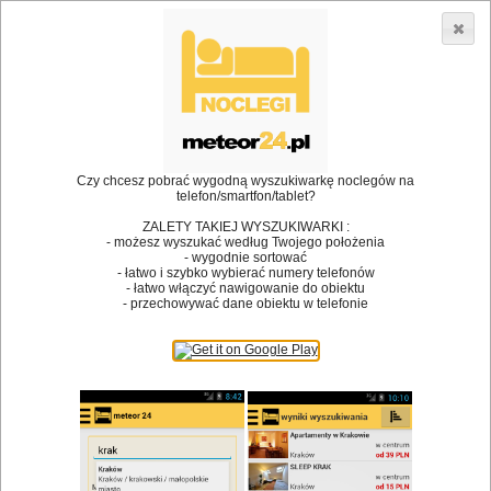
3866 lokali w Polsce! |
»
»
Restauracje
Buczkowice
Urodziny
•
Dodaj lokal
Logowanie
Czy chcesz pobrać wygodną wyszukiwarkę noclegów na
telefon/smartfon/tablet?
ZALETY TAKIEJ WYSZUKIWARKI :
- możesz wyszukać według Twojego położenia
Bóg stworzył jedzenie, a diabeł kucharzy.
- wygodnie sortować
- łatwo i szybko wybierać numery telefonów
James Joyce
- łatwo włączyć nawigowanie do obiektu
- przechowywać dane obiektu w telefonie
Szukam restauracji
Restauracje
Nazwa restauracji
Restauracje na mapie