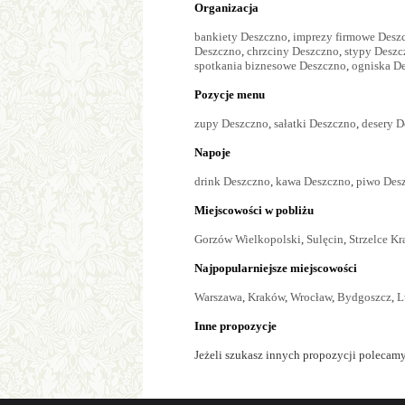
Organizacja
bankiety Deszczno
,
imprezy firmowe Desz
Deszczno
,
chrzciny Deszczno
,
stypy Deszc
spotkania biznesowe Deszczno
,
ogniska D
Pozycje menu
zupy Deszczno
,
sałatki Deszczno
,
desery D
Napoje
drink Deszczno
,
kawa Deszczno
,
piwo Des
Miejscowości w pobliżu
Gorzów Wielkopolski
,
Sulęcin
,
Strzelce Kr
Najpopularniejsze miejscowości
Warszawa
,
Kraków
,
Wrocław
,
Bydgoszcz
,
L
Inne propozycje
Jeżeli szukasz innych propozycji polecamy