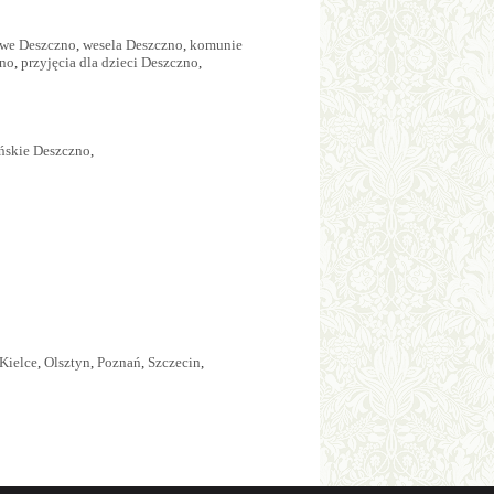
owe Deszczno
,
wesela Deszczno
,
komunie
zno
,
przyjęcia dla dzieci Deszczno
,
ańskie Deszczno
,
Kielce
,
Olsztyn
,
Poznań
,
Szczecin
,