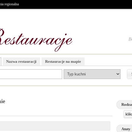
ia regionalna
B
Nazwa restauracji
Restauracje na mapie
ie
Rodza
kli
Atuty