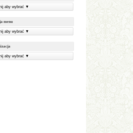
knij aby wybrać
▼
ja menu
knij aby wybrać
▼
izacja
knij aby wybrać
▼