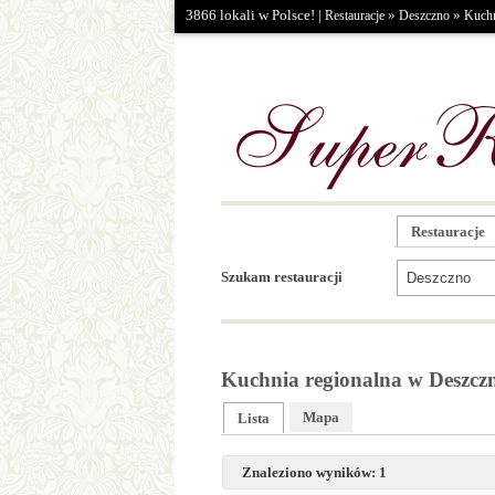
3866 lokali w Polsce! |
»
»
Restauracje
Deszczno
Kuchn
Restauracje
Szukam restauracji
Kuchnia regionalna w Deszczn
Mapa
Lista
Znaleziono wyników: 1