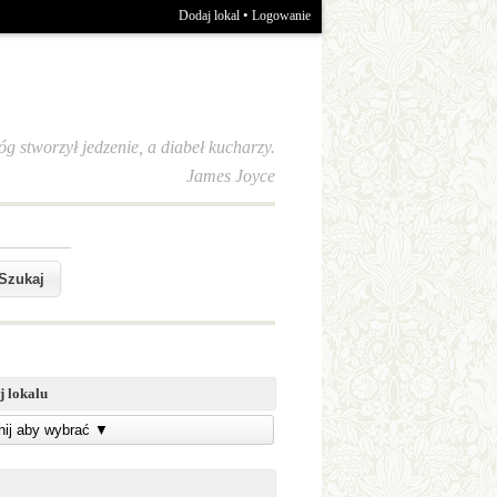
•
Dodaj lokal
Logowanie
óg stworzył jedzenie, a diabeł kucharzy.
James Joyce
j lokalu
knij aby wybrać
▼