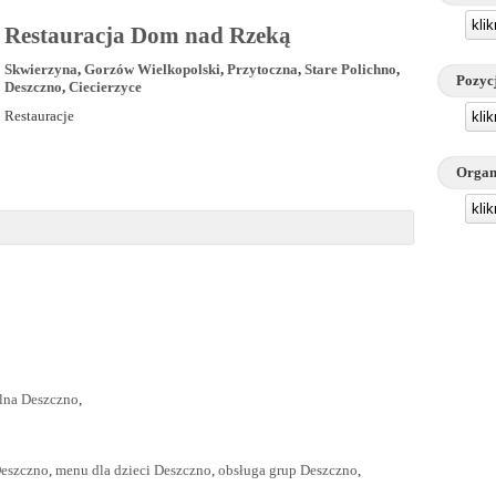
kli
Restauracja Dom nad Rzeką
Skwierzyna
,
Gorzów Wielkopolski
,
Przytoczna
,
Stare Polichno
,
Pozyc
Deszczno
,
Ciecierzyce
Restauracje
kli
Organ
kli
lna Deszczno
,
Deszczno
,
menu dla dzieci Deszczno
,
obsługa grup Deszczno
,