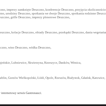
czno
,
imprezy zamknięte Deszczno
,
konferencje Deszczno
,
przyjęcia okoliczności
zno
,
urodziny Deszczno
,
spotkania we dwoje Deszczno
,
spotkania rodzinne Deszc
eszczno
,
grille Deszczno
,
imprezy plenerowe Deszczno
,
eszczno
,
kolacje Deszczno
,
obiady Deszczno
,
przekąski Deszczno
,
dania wegetari
zczno
,
wino Deszczno
,
wódka Deszczno
,
ajeńskie
,
Lubniewice
,
Skwierzyna
,
Krzeszyce
,
Danków
,
Witnica
,
ublin
,
Gorzów Wielkopolski
,
Łódź
,
Opole
,
Rzeszów
,
Białystok
,
Gdańsk
,
Katowice
,
 internetowy serwis Gastronauci.