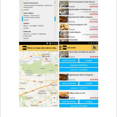
zwiń/rozwiń
Szukaj w wynikach
Bankiet w Dobrzeniu Wielkim
Mapa
Lista
Znaleziono wyników: 1