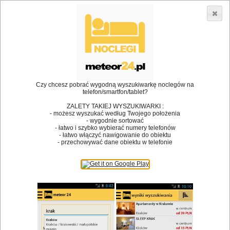
3866 lokali w Polsce! |
»
»
Restauracje
Dobrzeń Wielki
Bankiet
•
Dodaj lokal
Logowanie
Czy chcesz pobrać wygodną wyszukiwarkę noclegów na
telefon/smartfon/tablet?
ZALETY TAKIEJ WYSZUKIWARKI :
- możesz wyszukać według Twojego położenia
Bóg stworzył jedzenie, a diabeł kucharzy.
- wygodnie sortować
- łatwo i szybko wybierać numery telefonów
James Joyce
- łatwo włączyć nawigowanie do obiektu
- przechowywać dane obiektu w telefonie
Szukam restauracji
Restauracje
Nazwa restauracji
Restauracje na mapie