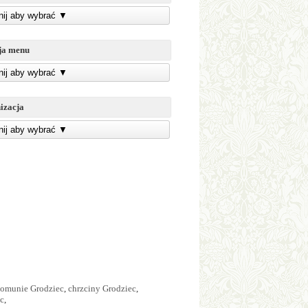
knij aby wybrać
▼
ja menu
knij aby wybrać
▼
izacja
knij aby wybrać
▼
omunie Grodziec
,
chrzciny Grodziec
,
ec
,