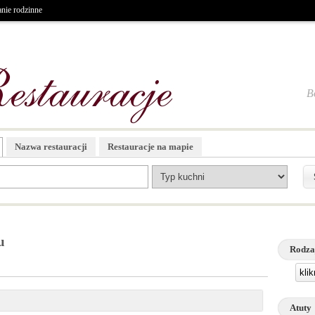
nie rodzinne
B
Nazwa restauracji
Restauracje na mapie
u
Rodza
kli
Atuty