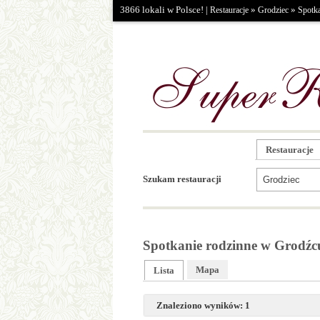
3866 lokali w Polsce! |
»
»
Restauracje
Grodziec
Spotka
Restauracje
Szukam restauracji
Spotkanie rodzinne w Grodźc
Mapa
Lista
Znaleziono wyników: 1