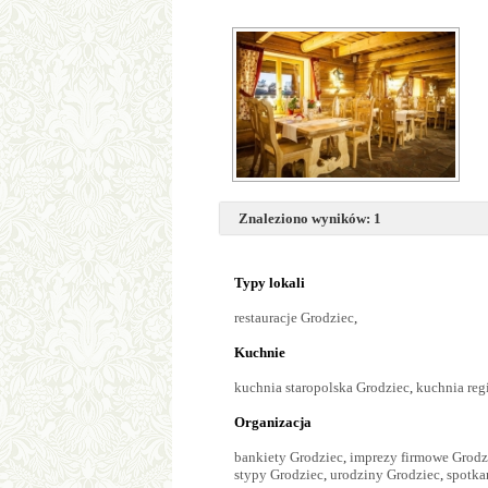
Znaleziono wyników: 1
Typy lokali
restauracje Grodziec
,
Kuchnie
kuchnia staropolska Grodziec
,
kuchnia reg
Organizacja
bankiety Grodziec
,
imprezy firmowe Grodz
stypy Grodziec
,
urodziny Grodziec
,
spotka