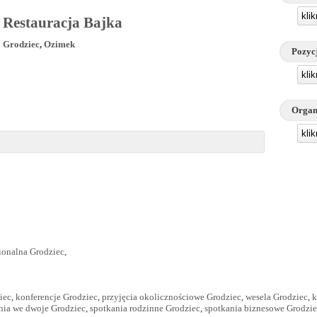
kli
Restauracja Bajka
Grodziec
,
Ozimek
Pozyc
kli
Organ
kli
ionalna Grodziec
,
iec
,
konferencje Grodziec
,
przyjęcia okolicznościowe Grodziec
,
wesela Grodziec
,
k
nia we dwoje Grodziec
,
spotkania rodzinne Grodziec
,
spotkania biznesowe Grodzi