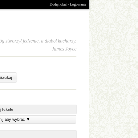
•
Dodaj lokal
Logowanie
óg stworzył jedzenie, a diabeł kucharzy.
James Joyce
j lokalu
knij aby wybrać
▼