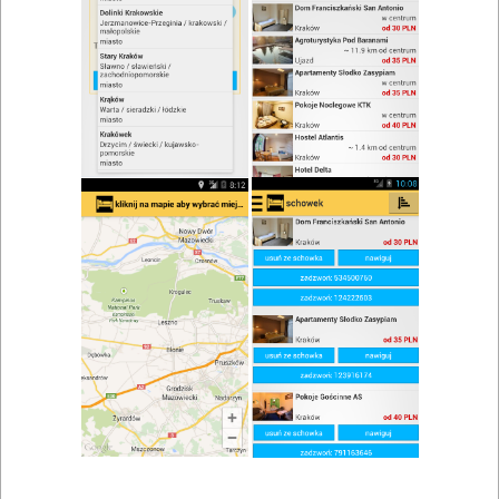
zwiń/rozwiń
Szukaj w wynikach
Kawa w Jędrzejowie
Mapa
Lista
Znaleziono wyników: 3