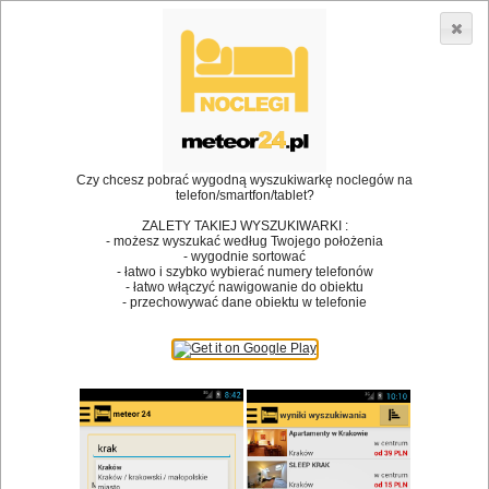
3866 lokali w Polsce! |
»
»
•
Restauracje
Jędrzejów
Kawa
Dodaj lokal
Logowanie
Czy chcesz pobrać wygodną wyszukiwarkę noclegów na
telefon/smartfon/tablet?
Bóg stworzył jedzenie, a diabeł kucharzy.
ZALETY TAKIEJ WYSZUKIWARKI :
- możesz wyszukać według Twojego położenia
James Joyce
- wygodnie sortować
- łatwo i szybko wybierać numery telefonów
Szukam restauracji
- łatwo włączyć nawigowanie do obiektu
- przechowywać dane obiektu w telefonie
Restauracje
Nazwa restauracji
Restauracje na mapie