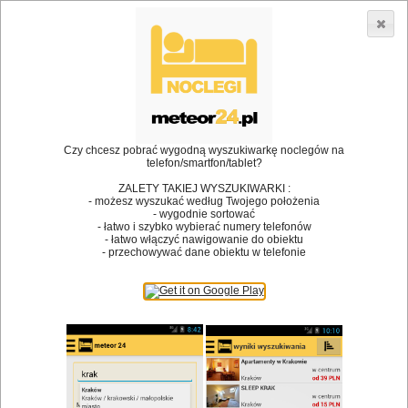
3866 lokali w Polsce! |
»
»
Restauracje
Kalwaria Zebrzydowska
Kącik dla dzieci
•
Dodaj lokal
Logowanie
Czy chcesz pobrać wygodną wyszukiwarkę noclegów na
telefon/smartfon/tablet?
ZALETY TAKIEJ WYSZUKIWARKI :
- możesz wyszukać według Twojego położenia
Bóg stworzył jedzenie, a diabeł kucharzy.
- wygodnie sortować
- łatwo i szybko wybierać numery telefonów
James Joyce
- łatwo włączyć nawigowanie do obiektu
- przechowywać dane obiektu w telefonie
Szukam restauracji
Restauracje
Nazwa restauracji
Restauracje na mapie