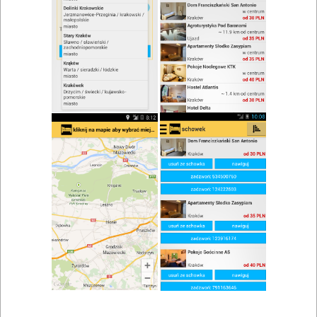
zwiń/rozwiń
Szukaj w wynikach
Kącik dla dzieci w Kalwarii Zebrzydowskiej
Mapa
Lista
Znaleziono wyników: 1