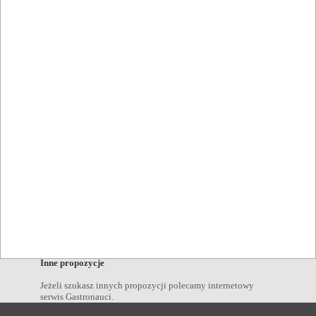
desery Kalwaria Zebrzydowska
,
drunche Kalwaria
Zebrzydowska
,
kanapki Kalwaria Zebrzydowska
,
przekąski
Kalwaria Zebrzydowska
,
śniadania Kalwaria Zebrzydowska
,
dania wegetariańskie Kalwaria Zebrzydowska
,
Napoje
kawa Kalwaria Zebrzydowska
,
piwo Kalwaria Zebrzydowska
,
wino Kalwaria Zebrzydowska
,
wódka Kalwaria
Zebrzydowska
,
drink Kalwaria Zebrzydowska
,
koktajl
Kalwaria Zebrzydowska
,
koniak Kalwaria Zebrzydowska
,
Miejscowości w pobliżu
Kraków
,
Wadowice
,
Andrychów
,
Myślenice
,
Zawoja
,
Sucha
Beskidzka
,
Krzeszowice
,
Zator
,
Najpopularniejsze miejscowości
Warszawa
,
Kraków
,
Wrocław
,
Bydgoszcz
,
Lublin
,
Gorzów
Wielkopolski
,
Łódź
,
Opole
,
Rzeszów
,
Białystok
,
Gdańsk
,
Katowice
,
Kielce
,
Olsztyn
,
Poznań
,
Szczecin
,
Inne propozycje
Jeżeli szukasz innych propozycji polecamy internetowy
serwis Gastronauci.