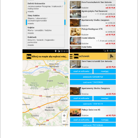
zwiń/rozwiń
Szukaj w wynikach
Lokale gastronomiczne w Kromerowie
Mapa
Lista
Znaleziono wyników: 1