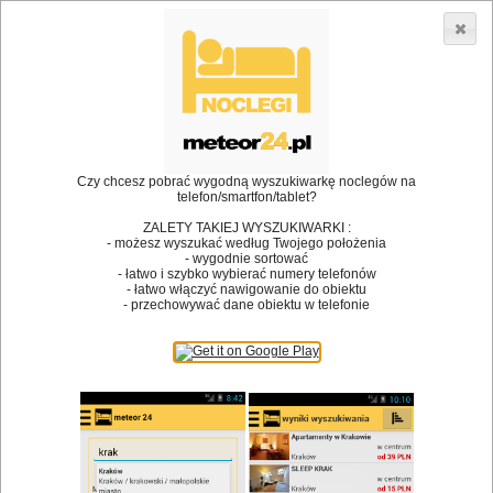
3866 lokali w Polsce! |
»
•
Restauracje
Kromerowo
Dodaj lokal
Logowanie
Czy chcesz pobrać wygodną wyszukiwarkę noclegów na
telefon/smartfon/tablet?
Bóg stworzył jedzenie, a diabeł kucharzy.
ZALETY TAKIEJ WYSZUKIWARKI :
- możesz wyszukać według Twojego położenia
James Joyce
- wygodnie sortować
- łatwo i szybko wybierać numery telefonów
Szukam restauracji
- łatwo włączyć nawigowanie do obiektu
- przechowywać dane obiektu w telefonie
Restauracje
Nazwa restauracji
Restauracje na mapie