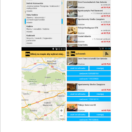
zwiń/rozwiń
Szukaj w wynikach
Urodziny w Łapach
Mapa
Lista
Znaleziono wyników: 2