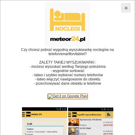
3866 lokali w Polsce! |
»
»
•
Restauracje
Łapy
Urodziny
Dodaj lokal
Logowanie
Czy chcesz pobrać wygodną wyszukiwarkę noclegów na
telefon/smartfon/tablet?
Bóg stworzył jedzenie, a diabeł kucharzy.
ZALETY TAKIEJ WYSZUKIWARKI :
- możesz wyszukać według Twojego położenia
James Joyce
- wygodnie sortować
- łatwo i szybko wybierać numery telefonów
Szukam restauracji
- łatwo włączyć nawigowanie do obiektu
- przechowywać dane obiektu w telefonie
Restauracje
Nazwa restauracji
Restauracje na mapie