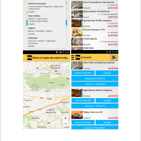
zwiń/rozwiń
Szukaj w wynikach
Lokale gastronomiczne w Lelisie
Mapa
Lista
Znaleziono wyników: 3