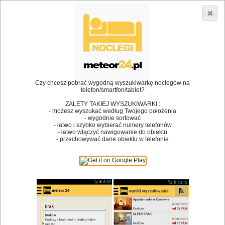
3866 lokali w Polsce! |
»
•
Restauracje
Lelis
Dodaj lokal
Logowanie
Czy chcesz pobrać wygodną wyszukiwarkę noclegów na
telefon/smartfon/tablet?
Bóg stworzył jedzenie, a diabeł kucharzy.
ZALETY TAKIEJ WYSZUKIWARKI :
- możesz wyszukać według Twojego położenia
James Joyce
- wygodnie sortować
- łatwo i szybko wybierać numery telefonów
Szukam restauracji
- łatwo włączyć nawigowanie do obiektu
- przechowywać dane obiektu w telefonie
Restauracje
Nazwa restauracji
Restauracje na mapie