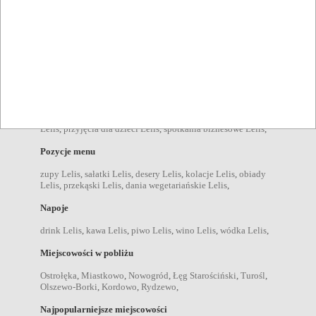
Atuty
ogródek Lelis
,
akceptacja zwierząt Lelis
,
danie na miejscu
Lelis
,
obsługa grup Lelis
,
Organizacja
bankiety Lelis
,
imprezy firmowe Lelis
,
imprezy zamknięte
Lelis
,
konferencje Lelis
,
przyjęcia okolicznościowe Lelis
,
wesela Lelis
,
komunie Lelis
,
chrzciny Lelis
,
stypy Lelis
,
urodziny Lelis
,
spotkania we dwoje Lelis
,
spotkania rodzinne
Lelis
,
przyjęcia dla dzieci Lelis
,
spotkania biznesowe Lelis
,
Pozycje menu
zupy Lelis
,
sałatki Lelis
,
desery Lelis
,
kolacje Lelis
,
obiady
Lelis
,
przekąski Lelis
,
dania wegetariańskie Lelis
,
Napoje
drink Lelis
,
kawa Lelis
,
piwo Lelis
,
wino Lelis
,
wódka Lelis
,
Miejscowości w pobliżu
Ostrołęka
,
Miastkowo
,
Nowogród
,
Łęg Starościński
,
Turośl
,
Olszewo-Borki
,
Kordowo
,
Rydzewo
,
Najpopularniejsze miejscowości