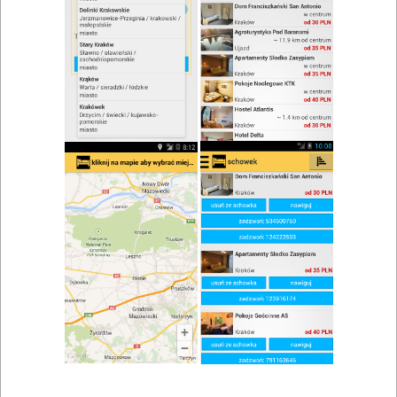
zwiń/rozwiń
Szukaj w wynikach
Kuchnia regionalna w Leszczynach
Mapa
Lista
Znaleziono wyników: 1