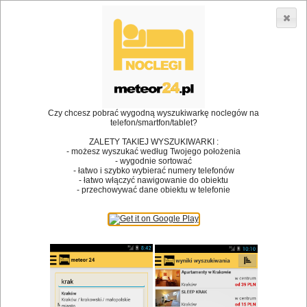
3866 lokali w Polsce! |
»
»
Restauracje
Leszczyny
Kuchnia regionalna
•
Dodaj lokal
Logowanie
Czy chcesz pobrać wygodną wyszukiwarkę noclegów na
telefon/smartfon/tablet?
ZALETY TAKIEJ WYSZUKIWARKI :
- możesz wyszukać według Twojego położenia
Bóg stworzył jedzenie, a diabeł kucharzy.
- wygodnie sortować
- łatwo i szybko wybierać numery telefonów
James Joyce
- łatwo włączyć nawigowanie do obiektu
- przechowywać dane obiektu w telefonie
Szukam restauracji
Restauracje
Nazwa restauracji
Restauracje na mapie