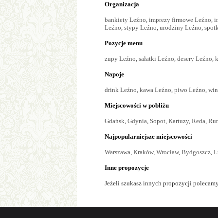
Organizacja
bankiety Leźno
,
imprezy firmowe Leźno
,
i
Leźno
,
stypy Leźno
,
urodziny Leźno
,
spot
Pozycje menu
zupy Leźno
,
sałatki Leźno
,
desery Leźno
,
k
Napoje
drink Leźno
,
kawa Leźno
,
piwo Leźno
,
win
Miejscowości w pobliżu
Gdańsk
,
Gdynia
,
Sopot
,
Kartuzy
,
Reda
,
Ru
Najpopularniejsze miejscowości
Warszawa
,
Kraków
,
Wrocław
,
Bydgoszcz
,
L
Inne propozycje
Jeżeli szukasz innych propozycji polecamy