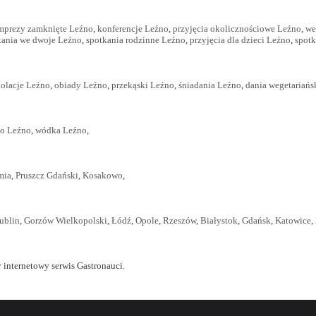
mprezy zamknięte Leźno
,
konferencje Leźno
,
przyjęcia okolicznościowe Leźno
,
we
kania we dwoje Leźno
,
spotkania rodzinne Leźno
,
przyjęcia dla dzieci Leźno
,
spotk
olacje Leźno
,
obiady Leźno
,
przekąski Leźno
,
śniadania Leźno
,
dania wegetariańs
o Leźno
,
wódka Leźno
,
mia
,
Pruszcz Gdański
,
Kosakowo
,
ublin
,
Gorzów Wielkopolski
,
Łódź
,
Opole
,
Rzeszów
,
Białystok
,
Gdańsk
,
Katowice
,
 internetowy serwis Gastronauci.