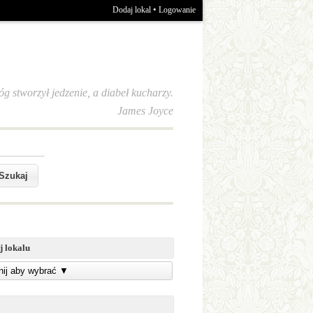
•
Dodaj lokal
Logowanie
óg stworzył jedzenie, a diabeł kucharzy.
James Joyce
j lokalu
knij aby wybrać
▼