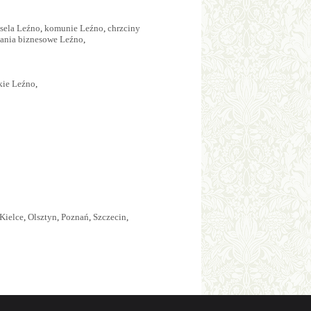
sela Leźno
,
komunie Leźno
,
chrzciny
ania biznesowe Leźno
,
kie Leźno
,
Kielce
,
Olsztyn
,
Poznań
,
Szczecin
,