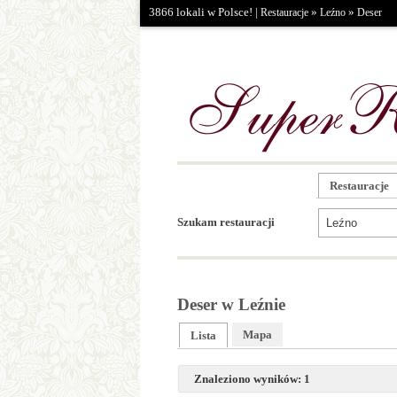
3866 lokali w Polsce! |
»
»
Restauracje
Leźno
Deser
Restauracje
Szukam restauracji
Deser w Leźnie
Mapa
Lista
Znaleziono wyników: 1