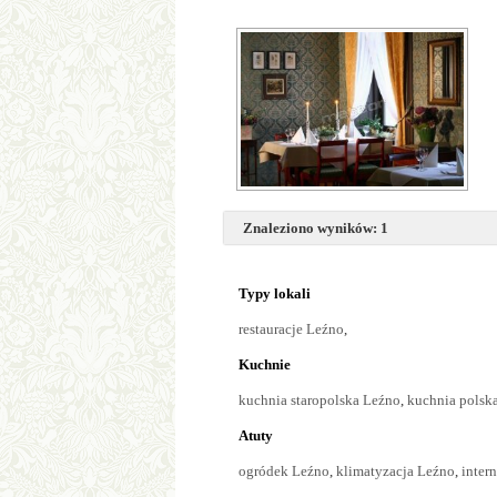
Znaleziono wyników: 1
Typy lokali
restauracje Leźno
,
Kuchnie
kuchnia staropolska Leźno
,
kuchnia polsk
Atuty
ogródek Leźno
,
klimatyzacja Leźno
,
inter