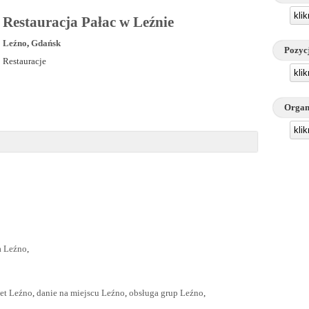
kli
Restauracja Pałac w Leźnie
Leźno
,
Gdańsk
Pozyc
Restauracje
kli
Organ
kli
a Leźno
,
net Leźno
,
danie na miejscu Leźno
,
obsługa grup Leźno
,