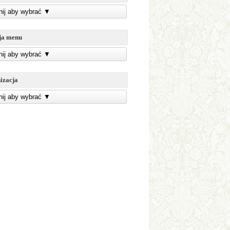
knij aby wybrać
▼
ja menu
knij aby wybrać
▼
izacja
knij aby wybrać
▼