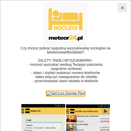
3866 lokali w Polsce! |
»
»
Restauracje
Lubsza
Restauracje
•
Dodaj lokal
Logowanie
Czy chcesz pobrać wygodną wyszukiwarkę noclegów na
telefon/smartfon/tablet?
ZALETY TAKIEJ WYSZUKIWARKI :
- możesz wyszukać według Twojego położenia
Bóg stworzył jedzenie, a diabeł kucharzy.
- wygodnie sortować
- łatwo i szybko wybierać numery telefonów
James Joyce
- łatwo włączyć nawigowanie do obiektu
- przechowywać dane obiektu w telefonie
Szukam restauracji
Restauracje
Nazwa restauracji
Restauracje na mapie