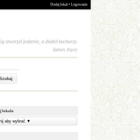
•
Dodaj lokal
Logowanie
óg stworzył jedzenie, a diabeł kucharzy.
James Joyce
j lokalu
knij aby wybrać
▼