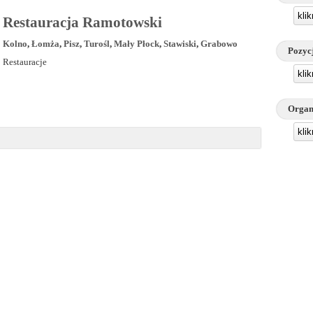
kli
Restauracja Ramotowski
Kolno
,
Łomża
,
Pisz
,
Turośl
,
Mały Płock
,
Stawiski
,
Grabowo
Pozyc
Restauracje
kli
Organ
kli