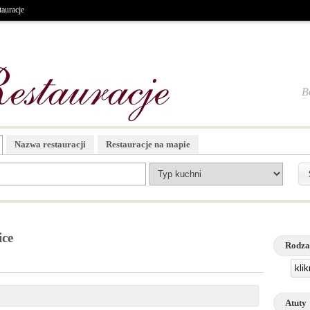
tauracje
B
Nazwa restauracji
Restauracje na mapie
ice
Rodza
kli
Atuty