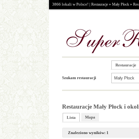
3866 lokali w Polsce! |
»
»
Restauracje
Mały Płock
Res
Restauracje
Szukam restauracji
Restauracje Mały Płock i okol
Mapa
Lista
Znaleziono wyników: 1