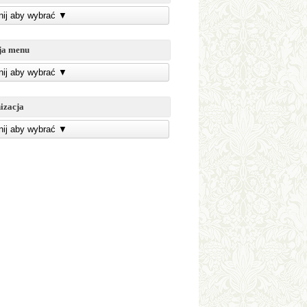
knij aby wybrać
▼
ja menu
knij aby wybrać
▼
izacja
knij aby wybrać
▼