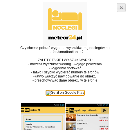
3866 lokali w Polsce! |
»
»
Restauracje
Nidzica
Restauracje
•
Dodaj lokal
Logowanie
Czy chcesz pobrać wygodną wyszukiwarkę noclegów na
telefon/smartfon/tablet?
ZALETY TAKIEJ WYSZUKIWARKI :
- możesz wyszukać według Twojego położenia
Bóg stworzył jedzenie, a diabeł kucharzy.
- wygodnie sortować
- łatwo i szybko wybierać numery telefonów
James Joyce
- łatwo włączyć nawigowanie do obiektu
- przechowywać dane obiektu w telefonie
Szukam restauracji
Restauracje
Nazwa restauracji
Restauracje na mapie