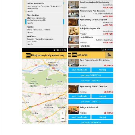
zwiń/rozwiń
Szukaj w wynikach
Restauracje Nidzica i okolice
Mapa
Lista
Znaleziono wyników: 2