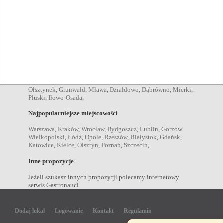
zupy Nidzica
,
sałatki Nidzica
,
desery Nidzica
,
kolacje
Nidzica
,
obiady Nidzica
,
przekąski Nidzica
,
dania
wegetariańskie Nidzica
,
Napoje
drink Nidzica
,
kawa Nidzica
,
piwo Nidzica
,
wino Nidzica
,
wódka Nidzica
,
Miejscowości w pobliżu
Olsztynek
,
Grunwald
,
Mława
,
Działdowo
,
Dąbrówno
,
Mierki
,
Pluski
,
Iłowo-Osada
,
Najpopularniejsze miejscowości
Warszawa
,
Kraków
,
Wrocław
,
Bydgoszcz
,
Lublin
,
Gorzów
Wielkopolski
,
Łódź
,
Opole
,
Rzeszów
,
Białystok
,
Gdańsk
,
Katowice
,
Kielce
,
Olsztyn
,
Poznań
,
Szczecin
,
Inne propozycje
Jeżeli szukasz innych propozycji polecamy internetowy
serwis Gastronauci.
Dodaj lokal
Logowanie
Kontakt
Regulamin