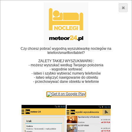
3866 lokali w Polsce! |
»
»
Restauracje
Piątnica
Restauracje
•
Dodaj lokal
Logowanie
Czy chcesz pobrać wygodną wyszukiwarkę noclegów na
telefon/smartfon/tablet?
ZALETY TAKIEJ WYSZUKIWARKI :
- możesz wyszukać według Twojego położenia
Bóg stworzył jedzenie, a diabeł kucharzy.
- wygodnie sortować
- łatwo i szybko wybierać numery telefonów
James Joyce
- łatwo włączyć nawigowanie do obiektu
- przechowywać dane obiektu w telefonie
Szukam restauracji
Restauracje
Nazwa restauracji
Restauracje na mapie