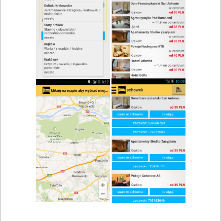
Brak wyników wyszukiwania.
Kuchnie
kuchnia góralska Piątnica
,
Organizacja
przyjęcia okolicznościowe Piątnica
,
Miejscowości w pobliżu
Łomża
,
Kolno
,
Zambrów
,
Miastkowo
,
Nowogród
,
Stawiski
,
Łęg Starościński
,
Mały Płock
,