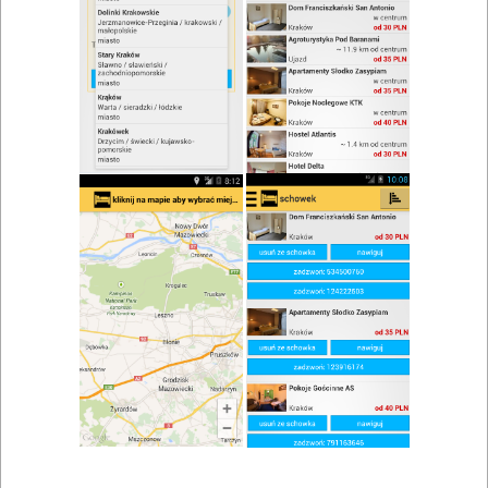
zwiń/rozwiń
Szukaj w wynikach
Restauracje Radków i okolice
Mapa
Lista
Znaleziono wyników: 1
Restauracja Villa Aromat
Włoszczowa
,
Czarnca
,
Chęciny
,
Radków
Restauracje, catering