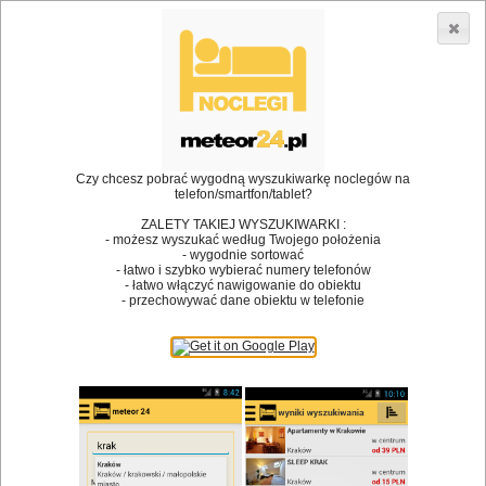
3866 lokali w Polsce! |
»
»
Restauracje
Radków
Restauracje
•
Dodaj lokal
Logowanie
Czy chcesz pobrać wygodną wyszukiwarkę noclegów na
telefon/smartfon/tablet?
ZALETY TAKIEJ WYSZUKIWARKI :
- możesz wyszukać według Twojego położenia
Bóg stworzył jedzenie, a diabeł kucharzy.
- wygodnie sortować
- łatwo i szybko wybierać numery telefonów
James Joyce
- łatwo włączyć nawigowanie do obiektu
- przechowywać dane obiektu w telefonie
Szukam restauracji
Restauracje
Nazwa restauracji
Restauracje na mapie