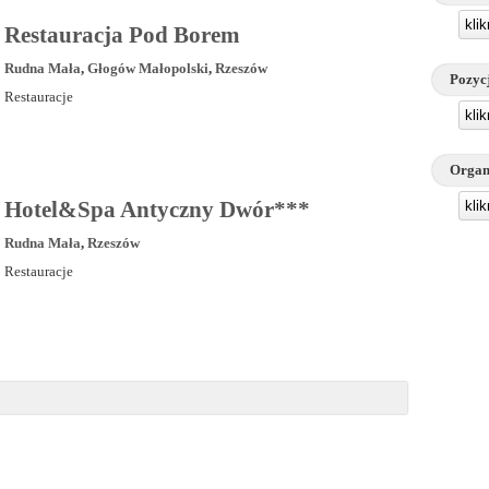
kli
Restauracja Pod Borem
Rudna Mała
,
Głogów Małopolski
,
Rzeszów
Pozyc
Restauracje
kli
Organ
Hotel&Spa Antyczny Dwór***
kli
Rudna Mała
,
Rzeszów
Restauracje