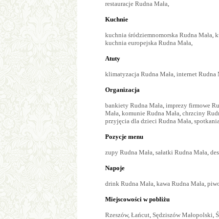
restauracje Rudna Mała
,
Kuchnie
kuchnia śródziemnomorska Rudna Mała
,
k
kuchnia europejska Rudna Mała
,
Atuty
klimatyzacja Rudna Mała
,
internet Rudna
Organizacja
bankiety Rudna Mała
,
imprezy firmowe R
Mała
,
komunie Rudna Mała
,
chrzciny Rud
przyjęcia dla dzieci Rudna Mała
,
spotkani
Pozycje menu
zupy Rudna Mała
,
sałatki Rudna Mała
,
de
Napoje
drink Rudna Mała
,
kawa Rudna Mała
,
piw
Miejscowości w pobliżu
Rzeszów
,
Łańcut
,
Sędziszów Małopolski
,
Ś