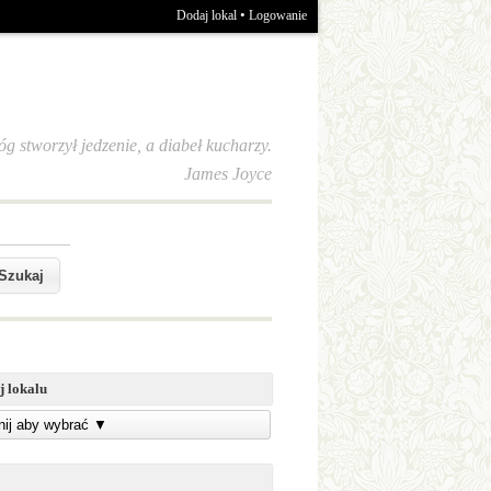
•
Dodaj lokal
Logowanie
óg stworzył jedzenie, a diabeł kucharzy.
James Joyce
j lokalu
knij aby wybrać
▼