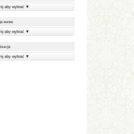
knij aby wybrać
▼
ja menu
knij aby wybrać
▼
izacja
knij aby wybrać
▼