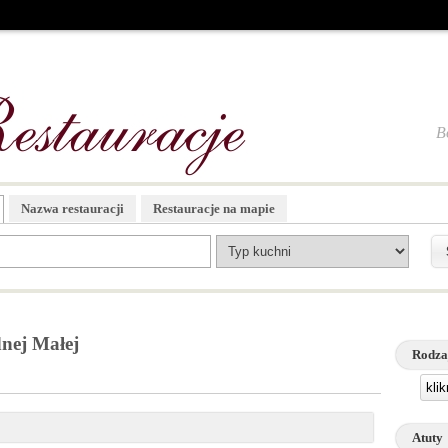
B
Nazwa restauracji
Restauracje na mapie
nej Małej
Rodza
kli
Atuty