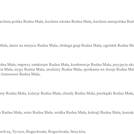
uchnia polska Rudna Mała
,
kuchnia włoska Rudna Mała
,
kuchnia staropolska Ru
 Mała
,
danie na miejscu Rudna Mała
,
obsługa grup Rudna Mała
,
ogródek Rudna Ma
udna Mała
,
imprezy zamknięte Rudna Mała
,
konferencje Rudna Mała
,
przyjęcia o
na Mała
,
stypy Rudna Mała
,
urodziny Rudna Mała
,
spotkania we dwoje Rudna Ma
a biznesowe Rudna Mała
,
sery Rudna Mała
,
kolacje Rudna Mała
,
obiady Rudna Mała
,
przekąski Rudna Mała
o Rudna Mała
,
wino Rudna Mała
,
wódka Rudna Mała
,
koktajl Rudna Mała
,
koniak
wilcza
,
Tyczyn
,
Boguchwała
,
Boguchwała
,
Strzyżów
,