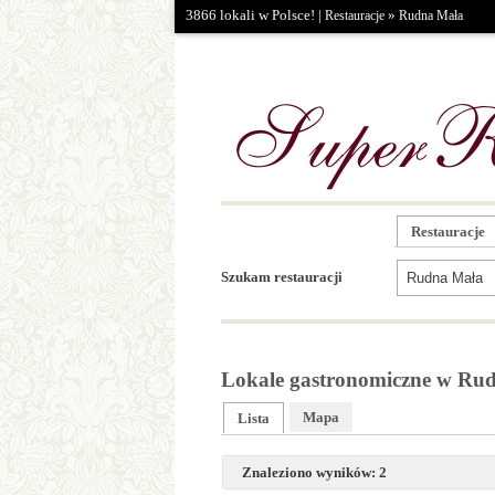
3866 lokali w Polsce! |
»
Restauracje
Rudna Mała
Restauracje
Szukam restauracji
Lokale gastronomiczne w Rud
Mapa
Lista
Znaleziono wyników: 2