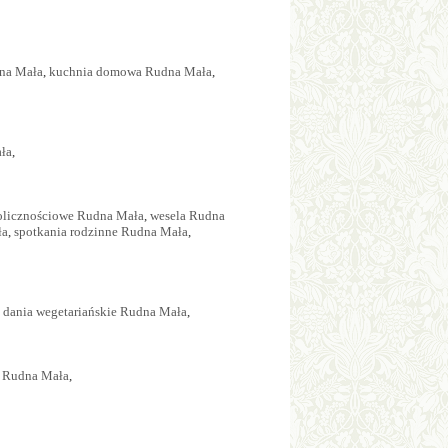
dna Mała
,
kuchnia domowa Rudna Mała
,
ła
,
kolicznościowe Rudna Mała
,
wesela Rudna
ła
,
spotkania rodzinne Rudna Mała
,
,
dania wegetariańskie Rudna Mała
,
 Rudna Mała
,