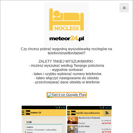
3866 lokali w Polsce! |
»
»
Restauracje
Skwierzyna
Obiad
•
Dodaj lokal
Logowanie
Czy chcesz pobrać wygodną wyszukiwarkę noclegów na
telefon/smartfon/tablet?
ZALETY TAKIEJ WYSZUKIWARKI :
- możesz wyszukać według Twojego położenia
Bóg stworzył jedzenie, a diabeł kucharzy.
- wygodnie sortować
- łatwo i szybko wybierać numery telefonów
James Joyce
- łatwo włączyć nawigowanie do obiektu
- przechowywać dane obiektu w telefonie
Szukam restauracji
Restauracje
Nazwa restauracji
Restauracje na mapie