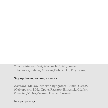
Skwierzyna
,
grille Skwierzyna
,
imprezy plenerowe
Skwierzyna
,
Pozycje menu
zupy Skwierzyna
,
sałatki Skwierzyna
,
desery Skwierzyna
,
kolacje Skwierzyna
,
obiady Skwierzyna
,
przekąski
Skwierzyna
,
dania wegetariańskie Skwierzyna
,
Napoje
drink Skwierzyna
,
kawa Skwierzyna
,
piwo Skwierzyna
,
wino
Skwierzyna
,
wódka Skwierzyna
,
koktajl Skwierzyna
,
koniak
Skwierzyna
,
Miejscowości w pobliżu
Gorzów Wielkopolski
,
Międzychód
,
Międzyrzecz
,
Lubniewice
,
Kaława
,
Mierzyn
,
Bobowicko
,
Przytoczna
,
Najpopularniejsze miejscowości
Warszawa
,
Kraków
,
Wrocław
,
Bydgoszcz
,
Lublin
,
Gorzów
Wielkopolski
,
Łódź
,
Opole
,
Rzeszów
,
Białystok
,
Gdańsk
,
Katowice
,
Kielce
,
Olsztyn
,
Poznań
,
Szczecin
,
Inne propozycje