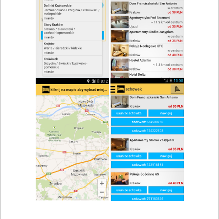
zwiń/rozwiń
Szukaj w wynikach
Obiad w Skwierzynie
Mapa
Lista
Znaleziono wyników: 2