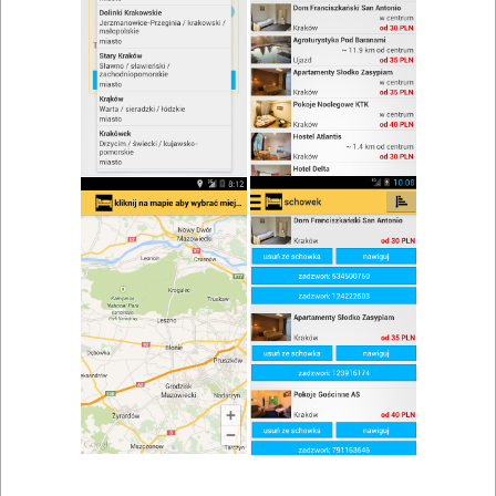
Brak wyników wyszukiwania.
Typy lokali
catering Sławoszewo
,
restauracje Sławoszewo
,
Kuchnie
kuchnia polska Sławoszewo
,
kuchnia domowa Sławoszewo
,
kuchnia regionalna Sławoszewo
,
Atuty
ogródek Sławoszewo
,
danie na miejscu Sławoszewo
,
rezerwacja stolika Sławoszewo
,
obsługa grup Sławoszewo
,