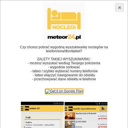
3866 lokali w Polsce! |
»
»
Restauracje
Sławoszewo
Danie wegetariańskie
•
Dodaj lokal
Logowanie
Czy chcesz pobrać wygodną wyszukiwarkę noclegów na
telefon/smartfon/tablet?
ZALETY TAKIEJ WYSZUKIWARKI :
- możesz wyszukać według Twojego położenia
Bóg stworzył jedzenie, a diabeł kucharzy.
- wygodnie sortować
- łatwo i szybko wybierać numery telefonów
James Joyce
- łatwo włączyć nawigowanie do obiektu
- przechowywać dane obiektu w telefonie
Szukam restauracji
Restauracje
Nazwa restauracji
Restauracje na mapie