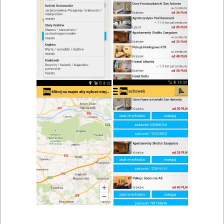
Brak wyników wyszukiwania.
Typy lokali
bary Stepnica
,
fast food Stepnica
,
restauracje Stepnica
,
Pozycje menu
obiady Stepnica
,
przekąski Stepnica
,
Miejscowości w pobliżu
Szczecin
,
Goleniów
,
Trzebież
,
Police
,
Dobra
,
Bartoszewo
,
Unin
,
Zagórce
,