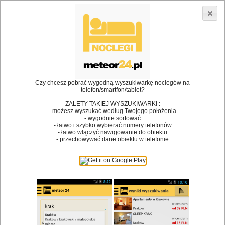
3866 lokali w Polsce! |
»
»
Restauracje
Stepnica
Restauracje
•
Dodaj lokal
Logowanie
Czy chcesz pobrać wygodną wyszukiwarkę noclegów na
telefon/smartfon/tablet?
ZALETY TAKIEJ WYSZUKIWARKI :
- możesz wyszukać według Twojego położenia
Bóg stworzył jedzenie, a diabeł kucharzy.
- wygodnie sortować
- łatwo i szybko wybierać numery telefonów
James Joyce
- łatwo włączyć nawigowanie do obiektu
- przechowywać dane obiektu w telefonie
Szukam restauracji
Restauracje
Nazwa restauracji
Restauracje na mapie