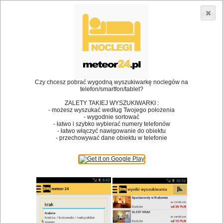
3866 lokali w Polsce! |
»
»
Restauracje
Suchowola
Internet
•
Dodaj lokal
Logowanie
Czy chcesz pobrać wygodną wyszukiwarkę noclegów na
telefon/smartfon/tablet?
ZALETY TAKIEJ WYSZUKIWARKI :
- możesz wyszukać według Twojego położenia
Bóg stworzył jedzenie, a diabeł kucharzy.
- wygodnie sortować
- łatwo i szybko wybierać numery telefonów
James Joyce
- łatwo włączyć nawigowanie do obiektu
- przechowywać dane obiektu w telefonie
Szukam restauracji
Restauracje
Nazwa restauracji
Restauracje na mapie