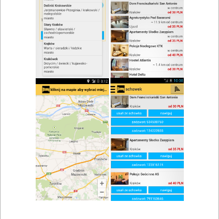
zwiń/rozwiń
Szukaj w wynikach
Internet w Suchowoli
Mapa
Lista
Znaleziono wyników: 1