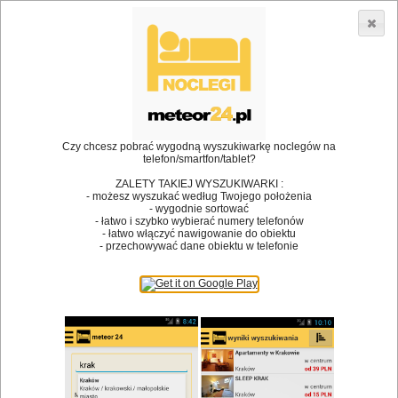
3866 lokali w Polsce! |
»
•
Restauracje
Targanice
Dodaj lokal
Logowanie
Czy chcesz pobrać wygodną wyszukiwarkę noclegów na
telefon/smartfon/tablet?
Bóg stworzył jedzenie, a diabeł kucharzy.
ZALETY TAKIEJ WYSZUKIWARKI :
- możesz wyszukać według Twojego położenia
James Joyce
- wygodnie sortować
- łatwo i szybko wybierać numery telefonów
Szukam restauracji
- łatwo włączyć nawigowanie do obiektu
- przechowywać dane obiektu w telefonie
Restauracje
Nazwa restauracji
Restauracje na mapie