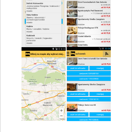
zwiń/rozwiń
Szukaj w wynikach
Lokale gastronomiczne w Targanicach
Mapa
Lista
Znaleziono wyników: 1
Karczma na Kocierzu
Targanice
,
Andrychów
,
Wadowice
Restauracje
Znaleziono wyników: 1