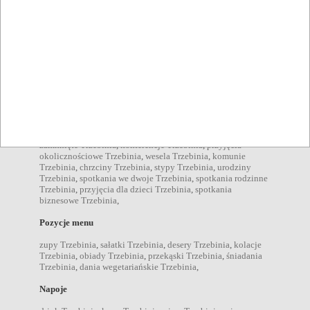
kuchnia regionalna Trzebinia
,
kuchnia meksykańska
Trzebinia
,
kuchnia międzynarodowa Trzebinia
,
Atuty
internet Trzebinia
,
danie na miejscu Trzebinia
,
obsługa grup
Trzebinia
,
klimatyzacja Trzebinia
,
menu dla dzieci Trzebinia
,
przyjazny niepełnosprawnym Trzebinia
,
danie na telefon
Trzebinia
,
ogródek Trzebinia
,
danie na wynos Trzebinia
,
Organizacja
bankiety Trzebinia
,
imprezy firmowe Trzebinia
,
imprezy
zamknięte Trzebinia
,
konferencje Trzebinia
,
przyjęcia
okolicznościowe Trzebinia
,
wesela Trzebinia
,
komunie
Trzebinia
,
chrzciny Trzebinia
,
stypy Trzebinia
,
urodziny
Trzebinia
,
spotkania we dwoje Trzebinia
,
spotkania rodzinne
Trzebinia
,
przyjęcia dla dzieci Trzebinia
,
spotkania
biznesowe Trzebinia
,
Pozycje menu
zupy Trzebinia
,
sałatki Trzebinia
,
desery Trzebinia
,
kolacje
Trzebinia
,
obiady Trzebinia
,
przekąski Trzebinia
,
śniadania
Trzebinia
,
dania wegetariańskie Trzebinia
,
Napoje