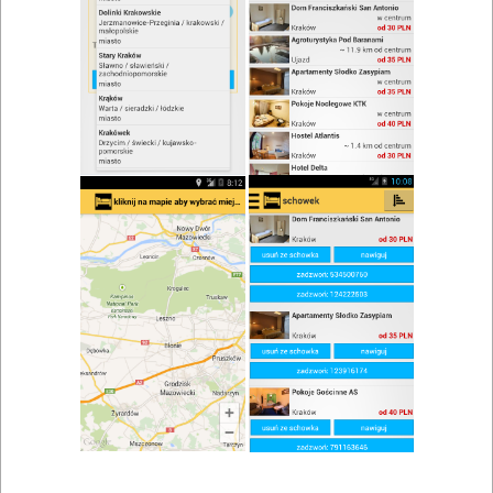
zwiń/rozwiń
Szukaj w wynikach
Restauracje Trzebinia i okolice
Mapa
Lista
Znaleziono wyników: 5