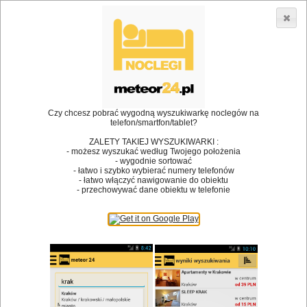
3866 lokali w Polsce! |
»
»
Restauracje
Trzebinia
Restauracje
•
Dodaj lokal
Logowanie
Czy chcesz pobrać wygodną wyszukiwarkę noclegów na
telefon/smartfon/tablet?
ZALETY TAKIEJ WYSZUKIWARKI :
- możesz wyszukać według Twojego położenia
Bóg stworzył jedzenie, a diabeł kucharzy.
- wygodnie sortować
- łatwo i szybko wybierać numery telefonów
James Joyce
- łatwo włączyć nawigowanie do obiektu
- przechowywać dane obiektu w telefonie
Szukam restauracji
Restauracje
Nazwa restauracji
Restauracje na mapie