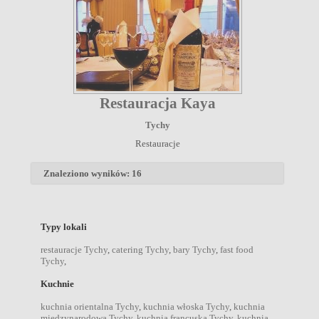
Restauracja Kaya
Tychy
Restauracje
Znaleziono wyników: 16
Typy lokali
restauracje Tychy
,
catering Tychy
,
bary Tychy
,
fast food
Tychy
,
Kuchnie
kuchnia orientalna Tychy
,
kuchnia włoska Tychy
,
kuchnia
międzynarodowa Tychy
,
kuchnia francuska Tychy
,
kuchnia