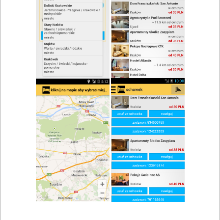
zwiń/rozwiń
Szukaj w wynikach
Restauracje Tychy i okolice
Mapa
Lista
Znaleziono wyników: 16