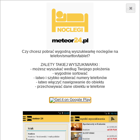
3866 lokali w Polsce! |
»
»
•
Restauracje
Tychy
Restauracje
Dodaj lokal
Logowanie
Czy chcesz pobrać wygodną wyszukiwarkę noclegów na
telefon/smartfon/tablet?
Bóg stworzył jedzenie, a diabeł kucharzy.
ZALETY TAKIEJ WYSZUKIWARKI :
- możesz wyszukać według Twojego położenia
James Joyce
- wygodnie sortować
- łatwo i szybko wybierać numery telefonów
Szukam restauracji
- łatwo włączyć nawigowanie do obiektu
- przechowywać dane obiektu w telefonie
Restauracje
Nazwa restauracji
Restauracje na mapie