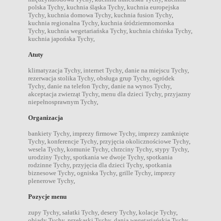
polska Tychy
,
kuchnia śląska Tychy
,
kuchnia europejska
Tychy
,
kuchnia domowa Tychy
,
kuchnia fusion Tychy
,
kuchnia regionalna Tychy
,
kuchnia śródziemnomorska
Tychy
,
kuchnia wegetariańska Tychy
,
kuchnia chińska Tychy
,
kuchnia japońska Tychy
,
Atuty
klimatyzacja Tychy
,
internet Tychy
,
danie na miejscu Tychy
,
rezerwacja stolika Tychy
,
obsługa grup Tychy
,
ogródek
Tychy
,
danie na telefon Tychy
,
danie na wynos Tychy
,
akceptacja zwierząt Tychy
,
menu dla dzieci Tychy
,
przyjazny
niepełnosprawnym Tychy
,
Organizacja
bankiety Tychy
,
imprezy firmowe Tychy
,
imprezy zamknięte
Tychy
,
konferencje Tychy
,
przyjęcia okolicznościowe Tychy
,
wesela Tychy
,
komunie Tychy
,
chrzciny Tychy
,
stypy Tychy
,
urodziny Tychy
,
spotkania we dwoje Tychy
,
spotkania
rodzinne Tychy
,
przyjęcia dla dzieci Tychy
,
spotkania
biznesowe Tychy
,
ogniska Tychy
,
grille Tychy
,
imprezy
plenerowe Tychy
,
Pozycje menu
zupy Tychy
,
sałatki Tychy
,
desery Tychy
,
kolacje Tychy
,
obiady Tychy
,
przekąski Tychy
,
dania wegetariańskie Tychy
,