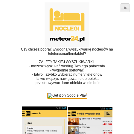
3866 lokali w Polsce! |
»
»
•
Restauracje
Zalesie
Zupa
Dodaj lokal
Logowanie
Czy chcesz pobrać wygodną wyszukiwarkę noclegów na
telefon/smartfon/tablet?
Bóg stworzył jedzenie, a diabeł kucharzy.
ZALETY TAKIEJ WYSZUKIWARKI :
- możesz wyszukać według Twojego położenia
James Joyce
- wygodnie sortować
- łatwo i szybko wybierać numery telefonów
Szukam restauracji
- łatwo włączyć nawigowanie do obiektu
- przechowywać dane obiektu w telefonie
Restauracje
Nazwa restauracji
Restauracje na mapie