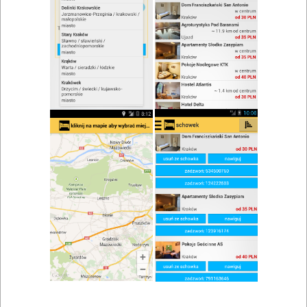
zwiń/rozwiń
Szukaj w wynikach
Zupa w Zalesiu
Mapa
Lista
Znaleziono wyników: 1
Restauracja Zalesie
Zalesie
,
Olsztyn
,
Barczewo
Restauracje
Znaleziono wyników: 1