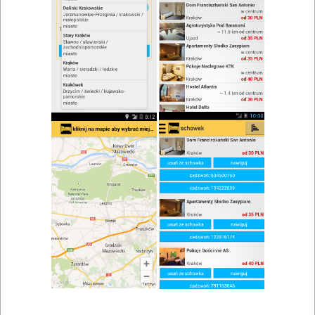
zwiń/rozwiń
Szukaj w wynikach
Spotkanie rodzinne w Żórawiu
Mapa
Lista
Znaleziono wyników: 1