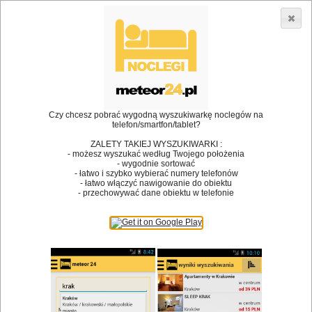
3866 lokali w Polsce! |
»
»
Restauracje
Żórawie
Spotkanie rodzinne
•
Dodaj lokal
Logowanie
Czy chcesz pobrać wygodną wyszukiwarkę noclegów na
telefon/smartfon/tablet?
ZALETY TAKIEJ WYSZUKIWARKI :
- możesz wyszukać według Twojego położenia
Bóg stworzył jedzenie, a diabeł kucharzy.
- wygodnie sortować
- łatwo i szybko wybierać numery telefonów
James Joyce
- łatwo włączyć nawigowanie do obiektu
- przechowywać dane obiektu w telefonie
Szukam restauracji
Restauracje
Nazwa restauracji
Restauracje na mapie